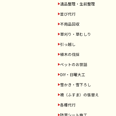
遺品整理・生前整理
並び代行
不用品回収
草刈り・草むしり
引っ越し
植木の伐採
ペットのお世話
DIY・日曜大工
雪かき・雪下ろし
襖（ふすま）の張替え
各種代行
防草シート施工