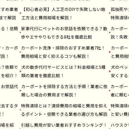
すすめ業者
【初心者必見】人工芝のDIYで失敗しない施
孤独死や
まで解説
工方法と費用相場を解説！
特殊清掃
きる！信頼
家事代行にペットのお世話を依頼できる？散
カーポー
！
歩やエサやりもできる8社を徹底比較
説！失敗
ジ・カーポ
カーポート洗浄・掃除のおすすめ業者7社！
カーポー
解説！
費用相場と安く抑えるコツも解説！
と費用相
は？依頼で
犬の散歩代行サービスとは？料金相場と5種
犬のペッ
トを紹介！
類の業者を徹底比較！
安くする
？お世話代
カーポートを掃除する方法と手順！業者に依
カーポー
頼した場合の費用まで解説！
者に頼む
撤去するタ
特殊清掃とは？清掃費用の相場と費用を抑え
特殊清掃
説！
るポイント・信頼できる業者の選び方も解説
と安い費
相場を紹
引越し費用が安い業者おすすめランキング！
ハウスク