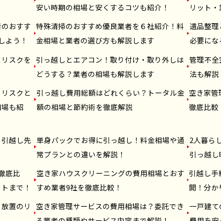
安い時期の相場と安くするコツも紹介！
リット・
者のおすす
特殊清掃のおすすめ優良業者を６社紹介！料
遺品整理
しよう！
金相場と業者の選び方も解説します
必要にな
とリスクを
引っ越しとエアコン！取り付け・取り外しは
管理不全
どうする？業者の相場も解説します
法も解説
！リスクと
引っ越し費用総額はどれくらい？トータル金
空き家管
相場も紹
額の相場と節約術を徹底解説
徹底比較
ら引越し先
単身パックでお得に引っ越し！料金相場や通
2人暮ら
？
常プランとの違いを解説！
引っ越し
徹底比
空き家ハウスクリーニングの費用相場とおす
引越し手
ットまで！
すめ業者9社を徹底比較！
開！分か
？放置のリ
空き家管理サービスの費用相場は？委託でき
一戸建て
！
る業者の種類やサービス内容まで解説！
費用を安