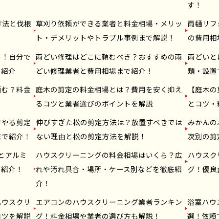
す！
方法と伐根
草刈り依頼ができる業者と料金相場・メリッ
雨樋リフ
ト・デメリットやトラブル事例まで解説！
の費用相
る！自分で
雨どい修理はどこに頼むべき？おすすめの雨
雨どいと
を紹介
どい修理業者と費用相場まで紹介！
類・設置
頼む？料金
庭木の剪定の料金相場とは？費用を安く抑え
【庭木の
るコツと業者選びのポイントを解説
とコツ・
でやる剪定
伸びすぎた松の剪定方法は？放置すべきでは
みかんの
まで紹介！
ない理由と松の剪定方法を解説！
次別の剪
とアルミ
ハウスクリーニングの料金相場はいくら？広
ハウスク
を紹介！
れや汚れ具合・場所・ケース別などを徹底紹
グ！優良
介！
ハウスクリ
エアコンのハウスクリーニング業者ランキン
浴室ハウ
コツを解説
グ！料金相場や業者の選び方も解説！
選！依頼