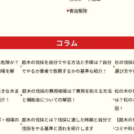
害虫駆除
コラム
は危険か？
庭木の伐採を自分でやる方法と手順は？自分
杉の伐採
相場を解
でやるか業者で依頼するかの基準も紹介！
選び方や
大きな木ま
庭木の伐採の費用相場は？費用を抑える方法
松の木の
紹介！
と補助金についての解説！
は？松の
説！
容・相場の
庭木の伐採とは？伐採に適した時期と自分で
【庭木の
伐採をやる基準と流れを紹介します
コミや料