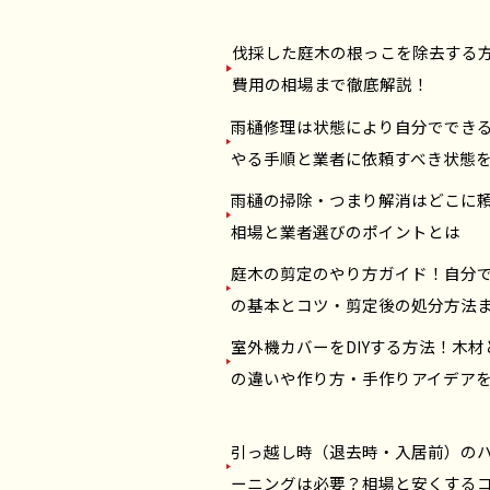
伐採した庭木の根っこを除去する
費用の相場まで徹底解説！
雨樋修理は状態により自分ででき
やる手順と業者に依頼すべき状態
雨樋の掃除・つまり解消はどこに
相場と業者選びのポイントとは
庭木の剪定のやり方ガイド！自分
の基本とコツ・剪定後の処分方法
室外機カバーをDIYする方法！木材
の違いや作り方・手作りアイデア
引っ越し時（退去時・入居前）の
ーニングは必要？相場と安くする