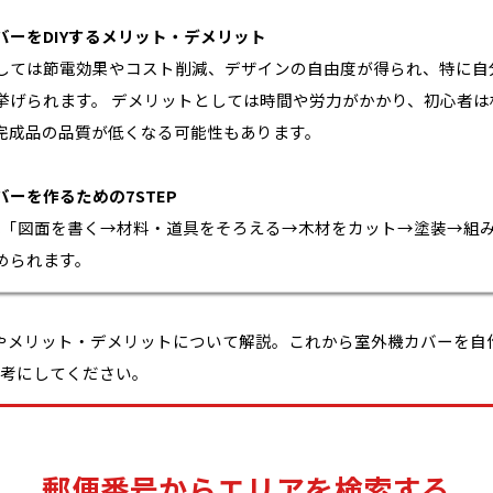
バーをDIYするメリット・デメリット
しては節電効果やコスト削減、デザインの自由度が得られ、特に自
挙げられます。 デメリットとしては時間や労力がかかり、初心者
完成品の品質が低くなる可能性もあります。
バーを作るための7STEP
順は「図面を書く→材料・道具をそろえる→木材をカット→塗装→組
められます。
法やメリット・デメリットについて解説。これから室外機カバーを自
考にしてください。
郵便番号からエリアを検索する