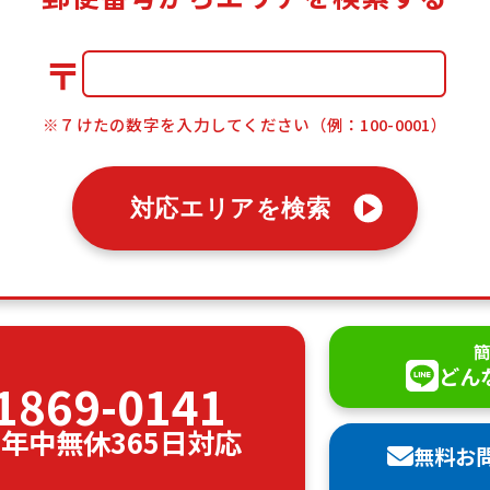
〒
※７けたの数字を入力してください（例：100-0001）
対応エリアを検索
簡
どん
1869-0141
00 年中無休365日対応
無料お