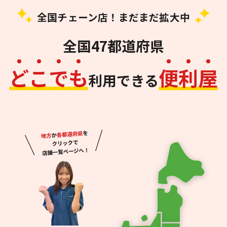
全国チェーン店！まだまだ拡大中
全国47都道府県
ど
こ
で
も
便
利
屋
利用できる