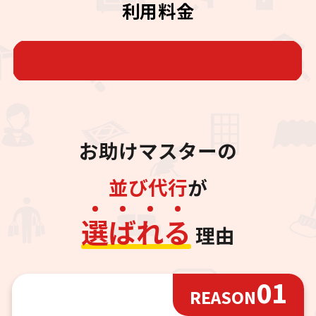
利用料金
お助けマスターの
並び代行
が
選
ば
れ
る
理由
01
REASON