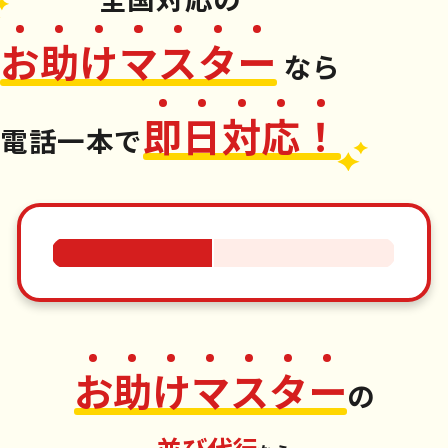
お
助
け
マ
ス
タ
ー
なら
即
日
対
応
！
電話一本
で
お
助
け
マ
ス
タ
ー
の
並び代行