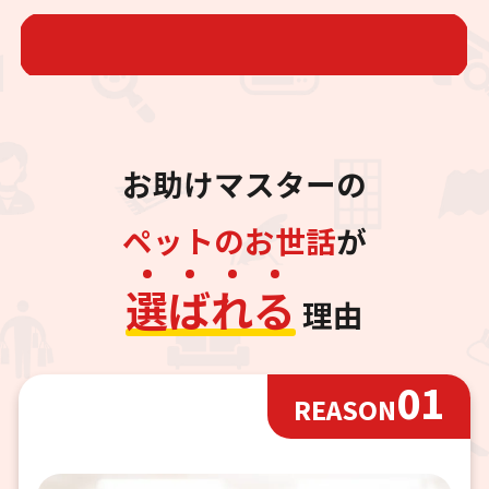
お助けマスターの
ペットのお世話
が
選
ば
れ
る
理由
01
REASON