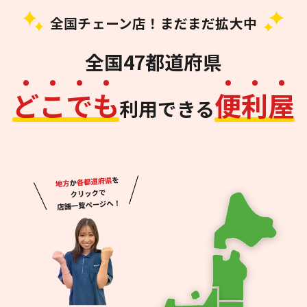
全国チェーン店！まだまだ拡大中
全国47都道府県
ど
こ
で
も
便
利
屋
利用できる