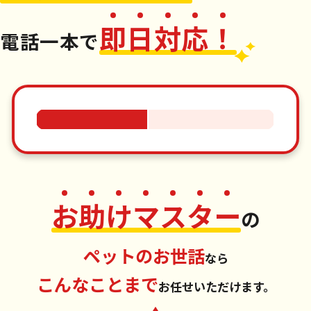
即
日
対
応
！
電話一本
で
お
助
け
マ
ス
タ
ー
の
ペットのお世話
なら
こんなことまで
お任せいただけます。