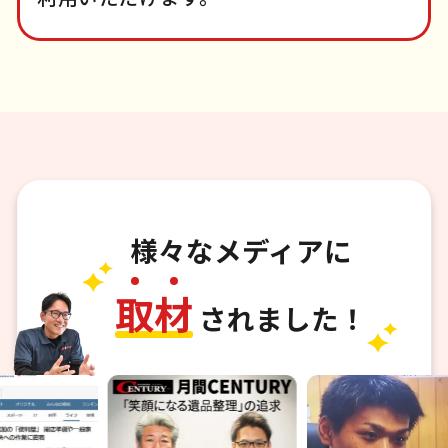
様々なメディアに
取
材
されました！