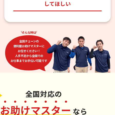
してほしい
そんな時は
全国チェーンの
便利屋お助けマスターに
お任せください！
人手不足から全国での
お仕事までお手伝い可能です
全国対応
の
お
助
け
マ
ス
タ
ー
なら