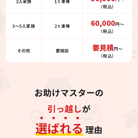
2人家族
1ｔ車等
（税込）
60,000
円〜
3～5人家族
2ｔ車等
（税込）
要見積
円〜
その他
要相談
（税込）
お助けマスターの
引っ越し
が
選
ば
れ
る
理由