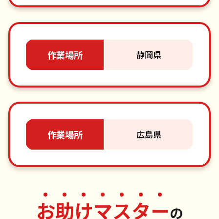
作業場所
静岡県
作業場所
広島県
お
助
け
マ
ス
タ
ー
の