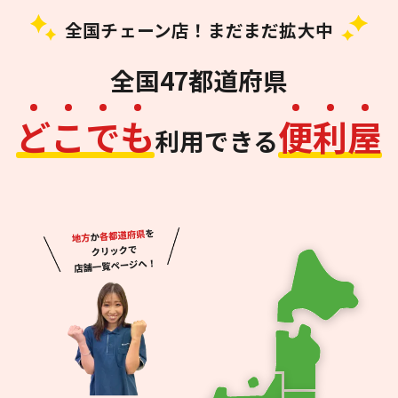
全国チェーン店！まだまだ拡大中
全国47都道府県
ど
こ
で
も
便
利
屋
利用できる