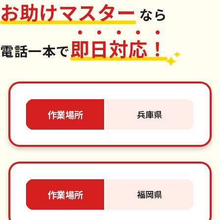
お
助
け
マ
ス
タ
ー
なら
即
日
対
応
！
電話一本
で
作業場所
兵庫県
作業場所
福岡県