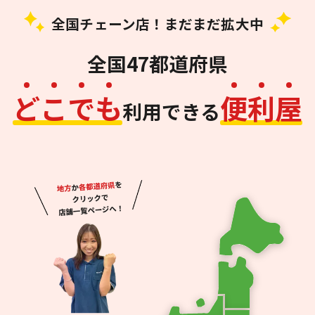
全国チェーン店！まだまだ拡大中
全国47都道府県
ど
こ
で
も
便
利
屋
利用できる