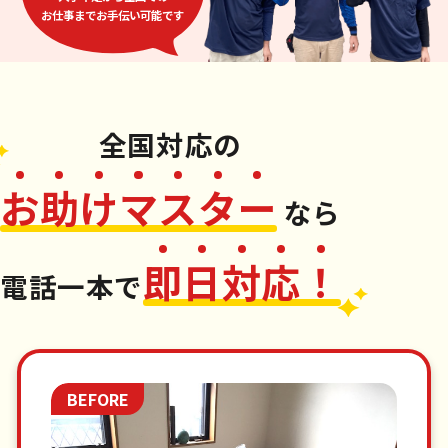
お仕事までお手伝い可能です
全国対応
の
お
助
け
マ
ス
タ
ー
なら
即
日
対
応
！
電話一本
で