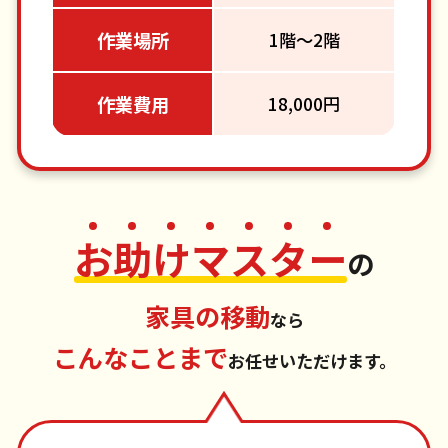
作業場所
1階～2階
作業費用
18,000円
お
助
け
マ
ス
タ
ー
の
家具の移動
なら
こんなことまで
お任せいただけます。