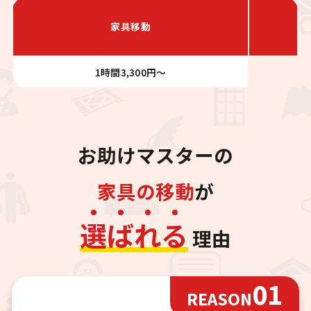
家具移動
1時間3,300円～
お助けマスターの
家具の移動
が
選
ば
れ
る
理由
01
REASON