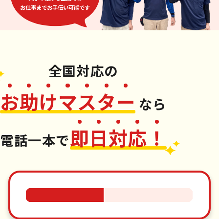
お仕事までお手伝い可能です
全国対応
の
お
助
け
マ
ス
タ
ー
なら
即
日
対
応
！
電話一本
で