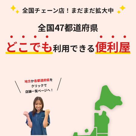
全国チェーン店！まだまだ拡大中
全国47都道府県
ど
こ
で
も
便
利
屋
利用できる