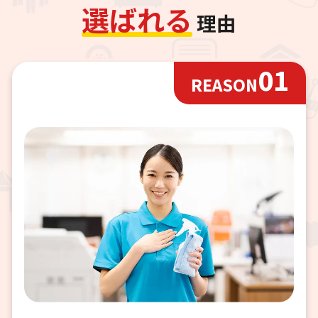
選
ば
れ
る
理由
01
REASON