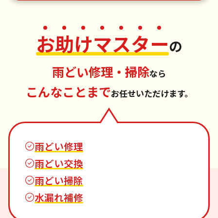
お
助
け
マ
ス
タ
ー
の
雨どい修理・掃除
なら
こんなことまで
お任せいただけます。
雨どい修理
雨どい交換
雨どい掃除
水漏れ補修