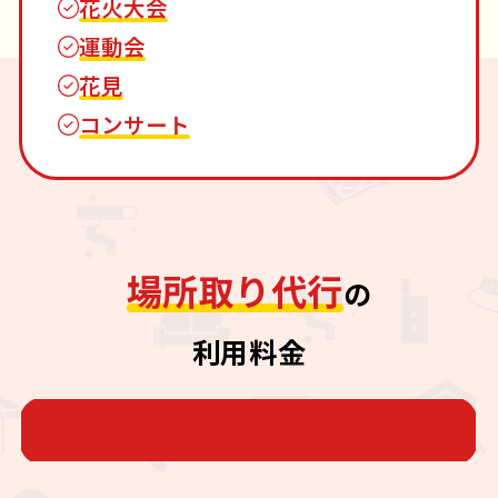
花火大会
運動会
花見
コンサート
場所取り代行
の
利用料金