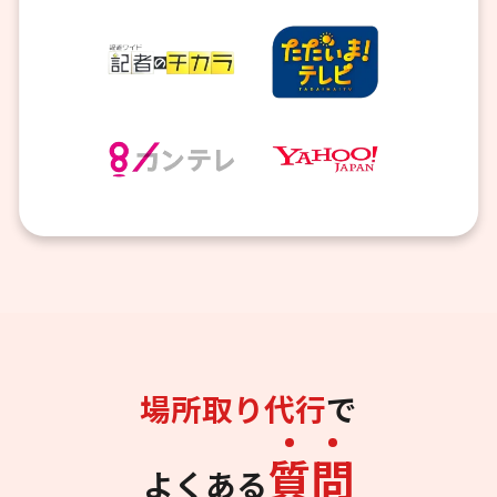
場所取り代行
で
質
問
よくある