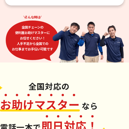
そんな時は
全国チェーンの
便利屋お助けマスターに
お任せください！
人手不足から全国での
お仕事までお手伝い可能です
全国対応
の
お
助
け
マ
ス
タ
ー
なら
即
日
対
応
！
電話一本
で