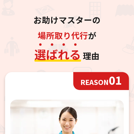
お助けマスターの
場所取り代行
が
選
ば
れ
る
理由
01
REASON