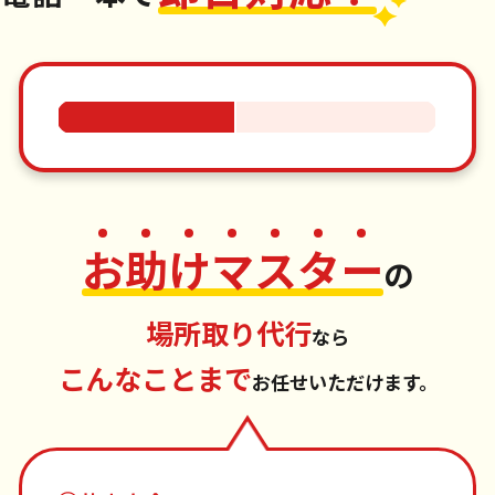
お
助
け
マ
ス
タ
ー
の
場所取り代行
なら
こんなことまで
お任せいただけます。