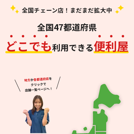
全国チェーン店！まだまだ拡大中
全国47都道府県
ど
こ
で
も
便
利
屋
利用できる