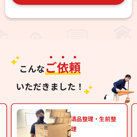
ご
依
頼
こんな
いただきました！
遺品整理・生前整
理