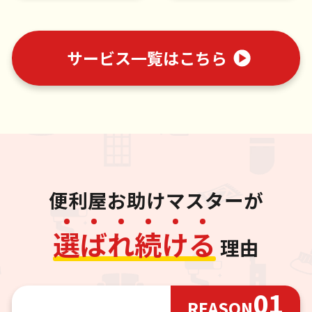
サービス一覧はこちら
便利屋お助けマスターが
選
ば
れ
続
け
る
理由
01
REASON