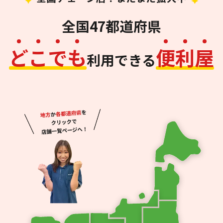
全国47都道府県
ど
こ
で
も
便
利
屋
利用できる