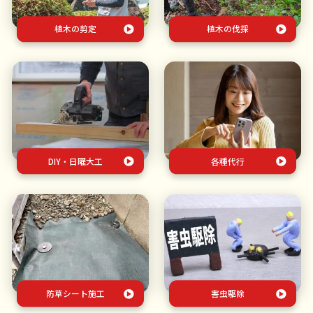
植木の剪定
植木の伐採
DIY・日曜大工
各種代行
防草シート施工
害虫駆除