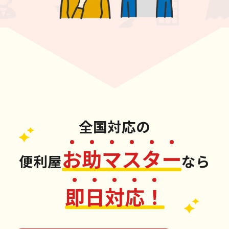
全国対応
の
お
助
マ
ス
タ
ー
便利屋
なら
即
日
対
応
！