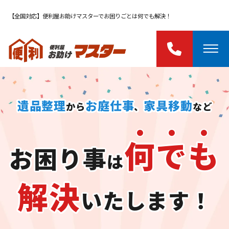
【全国対応】便利屋お助けマスターでお困りごとは何でも解決！
遺品整理
お庭仕事
家具移動
から
、
など
何
で
も
お困り事
は
解決
いたします！