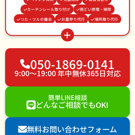
カーテンレール取り付け
雨どい修理・掃除
つた・ツルの撤去
お墓参り代行
場所取り代行
遺品整理・生前整理
クモの駆除
蜂の巣駆除
並び代行
家具組立
お庭の水やり
ゴキブリ駆除
不用品回収
ゴミ屋敷片付け
050-1869-0141
草刈り・草むしり
家具の移動
引っ越し
植木の剪定
植木の伐採
手すり取り付け
9:00〜19:00 年中無休365日対応
ペットのお世話
エアコンクリーニング
DIY・日曜大工
ハウスクリーニング
簡単LINE相談
雪かき・雪下ろし
電球交換
どんなご相談でもOK!
襖（ふすま）の張替え
空き家管理
各種代行
害獣駆除
防草シート施工
ナメクジ駆除
無料お問い合わせフォーム
害虫駆除