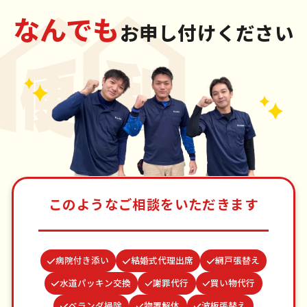
なんでも
お申し付けください
このようなご相談をいただきます
病院付き添い
結婚式代理出席
網戸張替え
水道パッキン交換
謝罪代行
買い物代行
ベランダ掃除
物置解体
波板張替え