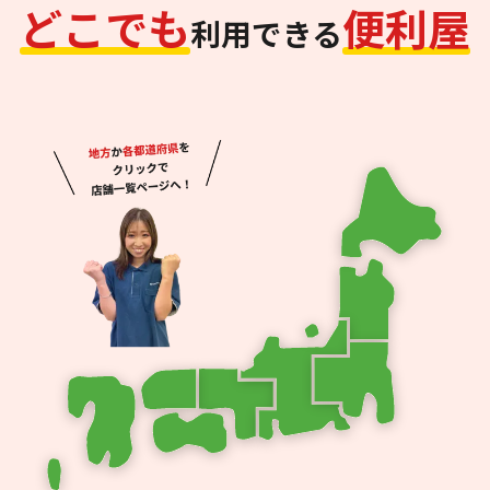
ど
こ
で
も
便
利
屋
利用できる