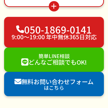
買い物代行
お庭の水やり
物置解体
つた・ツルの撤去
遺品整理・生前整理
カーテンレール取り付け
不用品回収
050-1869-0141
ゴミ屋敷片付け
草刈り・草むしり
家具の移動
引っ越し
植木の剪定
植木の伐採
9:00〜19:00 年中無休365日対応
手すり取り付け
ペットのお世話
エアコンクリーニング
DIY・日曜大工
簡単LINE相談
ハウスクリーニング
雪かき・雪下ろし
電球交換
どんなご相談でもOK!
襖（ふすま）の張替え
空き家管理
各種代行
害獣駆除
防草シート施工
ナメクジ駆除
無料お問い合わせフォーム
害虫駆除
はこちら