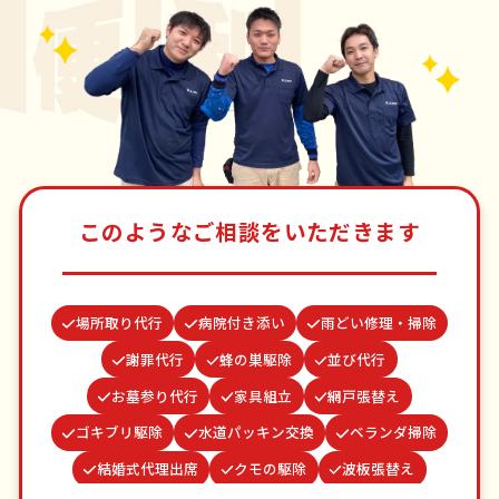
このようなご相談をいただきます
場所取り代行
病院付き添い
雨どい修理・掃除
謝罪代行
蜂の巣駆除
並び代行
お墓参り代行
家具組立
網戸張替え
ゴキブリ駆除
水道パッキン交換
ベランダ掃除
結婚式代理出席
クモの駆除
波板張替え