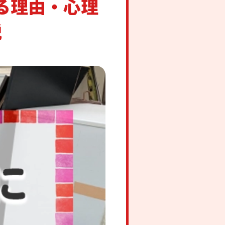
る理由・心理
説