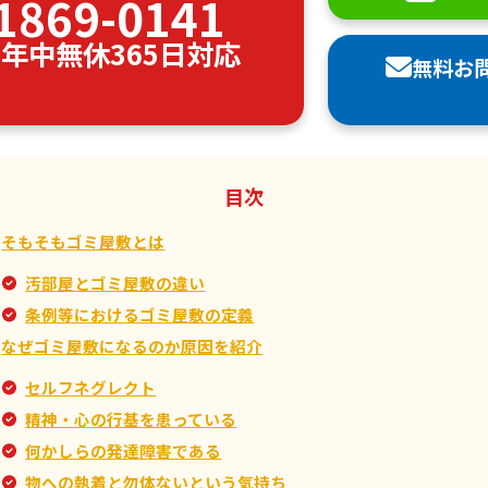
1869-0141
00 年中無休365日対応
無料お
目次
そもそもゴミ屋敷とは
汚部屋とゴミ屋敷の違い
条例等におけるゴミ屋敷の定義
なぜゴミ屋敷になるのか原因を紹介
セルフネグレクト
精神・心の行基を患っている
何かしらの発達障害である
物への執着と勿体ないという気持ち