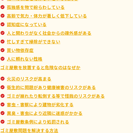
孤独感を物で紛らわしている
高齢で気力・体力が著しく低下している
認知症になっている
人と関わりがなく社会からの疎外感がある
忙しすぎて掃除ができない
買い物依存症
人に頼れない性格
ゴミ屋敷を放置すると危険なのはなぜか
火災のリスクが高まる
衛生的に問題があり健康被害のリスクがある
ゴミが崩れたり転倒する等で怪我のリスクがある
害虫・害獣により建物が劣化する
異臭・害虫により近隣に迷惑がかかる
ゴミ屋敷条例により処罰される
ゴミ屋敷問題を解決する方法