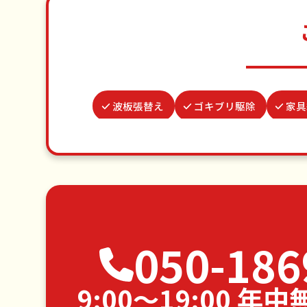
波板張替え
ゴキブリ駆除
家具
結婚式代理出席
病院付
カーテンレール取り付け
遺品
ゴミ屋敷片付け
草刈り・草むしり
エアコンクリーニング
DIY
050-186
空き家管理
9:00〜19:00 年