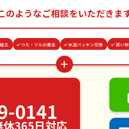
このようなご相談をいただきま
組立
つた・ツルの撤去
水道パッキン交換
買い物
き添い
ベランダ掃除
物置解体
お墓参り代行
整理・生前整理
お庭の水やり
網戸張替え
謝罪代
家具の移動
引っ越し
植木の剪定
植木の伐採
・日曜大工
ハウスクリーニング
雪かき・雪下ろし
9-0141
各種代行
害獣駆除
防草シート施工
ナメクジ駆
中無休365日対応