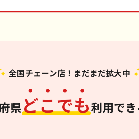
全国チェーン店！まだまだ拡大中
ど
こ
で
も
道府県
利用でき