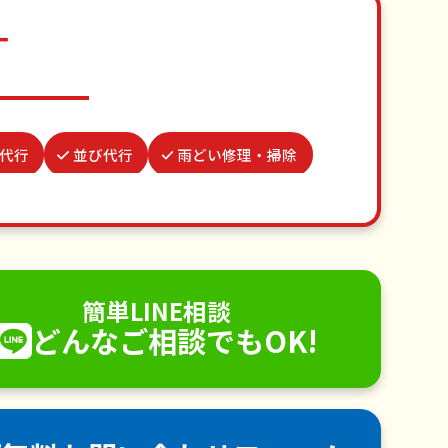
す
代行
並び代行
雨どい修理・掃除
クモの駆除
場所取り代行
行
蜂の巣駆除
不用品回収
手すり取り付け
ペットのお世話
簡単LINE相談
どんなご相談でもOK!
電球交換
襖（ふすま）の張替え
除
害虫駆除