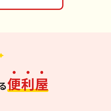
便
利
屋
る