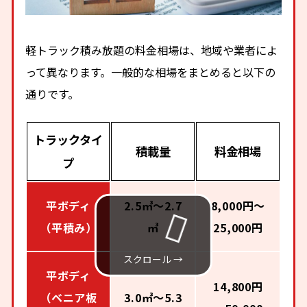
軽トラック積み放題の料金相場は、地域や業者によ
って異なります。一般的な相場をまとめると以下の
通りです。
トラックタイ
積載量
料金相場
プ
平ボディ
2.5㎥～2.7
8,000円～
（平積み）
㎥
25,000円
平ボディ
14,800円
（ベニア板
3.0㎥～5.3