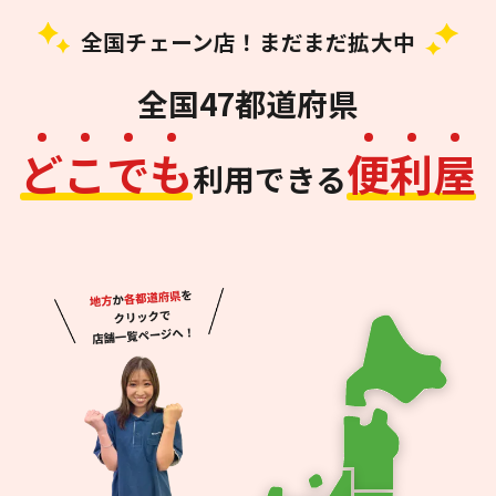
全国チェーン店！まだまだ拡大中
全国47都道府県
ど
こ
で
も
便
利
屋
利用できる