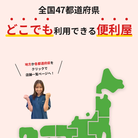
全国47都道府県
ど
こ
で
も
便
利
屋
利用できる