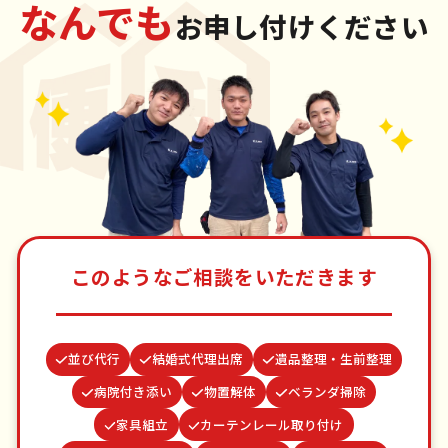
なんでも
お申し付けください
このようなご相談をいただきます
並び代行
結婚式代理出席
遺品整理・生前整理
病院付き添い
物置解体
ベランダ掃除
家具組立
カーテンレール取り付け