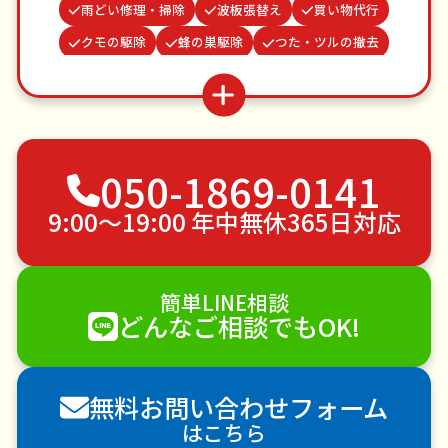
雨どい修理・掃除
波板張替え
買い物代行
クモの駆除
蜂の巣駆除
つた・ツルの撤去
ゴキブリ駆除
水道パッキン交換
お墓参り代行
場所取り代行
お庭の水やり
網戸張替え
謝罪代行
不用品回収
ゴミ屋敷片付け
050-1869-0141
草刈り・草むしり
家具の移動
引っ越し
植木の剪定
植木の伐採
手すり取り付け
9:00〜19:00 年中無休365日対応
ペットのお世話
エアコンクリーニング
DIY・日曜大工
ハウスクリーニング
簡単LINE相談
雪かき・雪下ろし
電球交換
どんなご相談でもOK!
襖（ふすま）の張替え
空き家管理
各種代行
害獣駆除
防草シート施工
ナメクジ駆除
無料お問い合わせフォーム
害虫駆除
はこちら