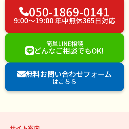
050-1869-0141
草刈り・草むしり
家具の移動
引っ越し
植木の剪定
植木の伐採
手すり取り付け
9:00〜19:00 年中無休365日対応
ペットのお世話
エアコンクリーニング
DIY・日曜大工
ハウスクリーニング
簡単LINE相談
雪かき・雪下ろし
電球交換
どんなご相談でもOK!
襖（ふすま）の張替え
空き家管理
各種代行
害獣駆除
防草シート施工
ナメクジ駆除
無料お問い合わせフォーム
害虫駆除
はこちら
サイト案内