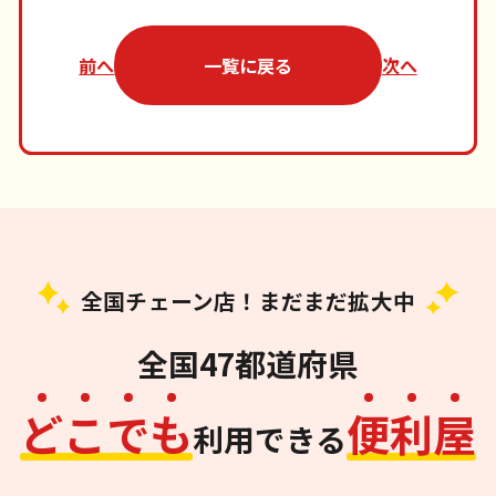
前へ
一覧に戻る
次へ
全国チェーン店！まだまだ拡大中
全国47都道府県
ど
こ
で
も
便
利
屋
利用できる