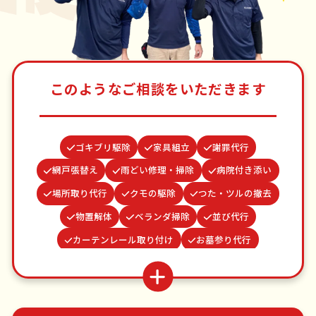
このようなご相談をいただきます
ゴキブリ駆除
家具組立
謝罪代行
網戸張替え
雨どい修理・掃除
病院付き添い
場所取り代行
クモの駆除
つた・ツルの撤去
物置解体
ベランダ掃除
並び代行
カーテンレール取り付け
お墓参り代行
結婚式代理出席
買い物代行
お庭の水やり
水道パッキン交換
波板張替え
蜂の巣駆除
遺品整理・生前整理
不用品回収
ゴミ屋敷片付け