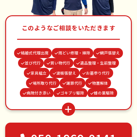
このようなご相談をいただきます
結婚式代理出席
雨どい修理・掃除
網戸張替え
並び代行
買い物代行
遺品整理・生前整理
家具組立
波板張替え
お墓参り代行
場所取り代行
謝罪代行
物置解体
病院付き添い
ゴキブリ駆除
蜂の巣駆除
クモの駆除
水道パッキン交換
お庭の水やり
つた・ツルの撤去
ベランダ掃除
カーテンレール取り付け
不用品回収
ゴミ屋敷片付け
草刈り・草むしり
家具の移動