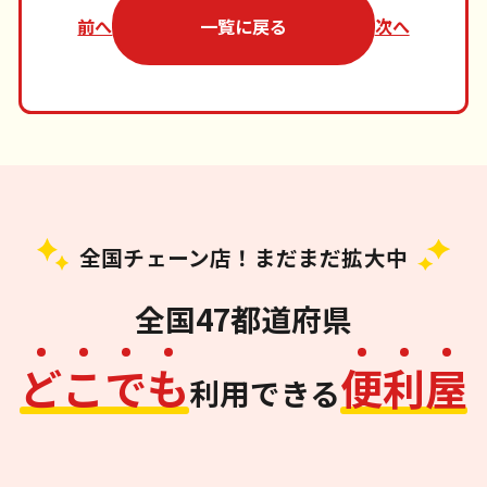
前へ
一覧に戻る
次へ
全国チェーン店！まだまだ拡大中
全国47都道府県
ど
こ
で
も
便
利
屋
利用できる