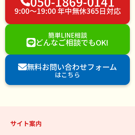
050-1869-0141
引っ越し
植木の剪定
植木の伐採
9:00〜19:00 年中無休365日対応
手すり取り付け
ペットのお世話
エアコンクリーニング
DIY・日曜大工
簡単LINE相談
ハウスクリーニング
雪かき・雪下ろし
電球交換
どんなご相談でもOK!
襖（ふすま）の張替え
空き家管理
各種代行
害獣駆除
防草シート施工
ナメクジ駆除
無料お問い合わせフォーム
害虫駆除
はこちら
サイト案内