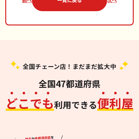
前へ
一覧に戻る
次へ
全国チェーン店！まだまだ拡大中
全国47都道府県
ど
こ
で
も
便
利
屋
利用できる