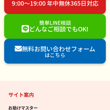
9:00〜19:00 年中無休365日対応
手すり取り付け
ペットのお世話
エアコンクリーニング
DIY・日曜大工
簡単LINE相談
ハウスクリーニング
雪かき・雪下ろし
電球交換
どんなご相談でもOK!
襖（ふすま）の張替え
空き家管理
各種代行
害獣駆除
防草シート施工
ナメクジ駆除
無料お問い合わせフォーム
害虫駆除
はこちら
サイト案内
お助けマスター