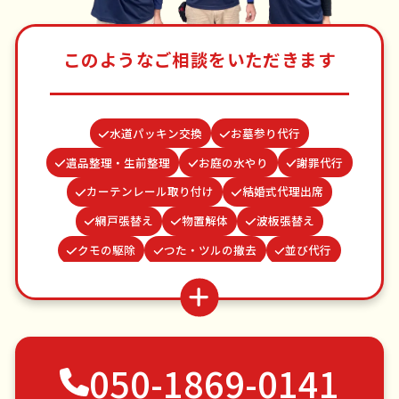
このようなご相談をいただきます
水道パッキン交換
お墓参り代行
遺品整理・生前整理
お庭の水やり
謝罪代行
カーテンレール取り付け
結婚式代理出席
網戸張替え
物置解体
波板張替え
クモの駆除
つた・ツルの撤去
並び代行
蜂の巣駆除
雨どい修理・掃除
買い物代行
場所取り代行
ベランダ掃除
ゴキブリ駆除
家具組立
病院付き添い
不用品回収
050-1869-0141
ゴミ屋敷片付け
草刈り・草むしり
家具の移動
引っ越し
植木の剪定
植木の伐採