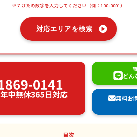
※７けたの数字を入力してください（例：100-0001）
対応エリアを検索
簡
どん
1869-0141
00 年中無休365日対応
無料お
目次