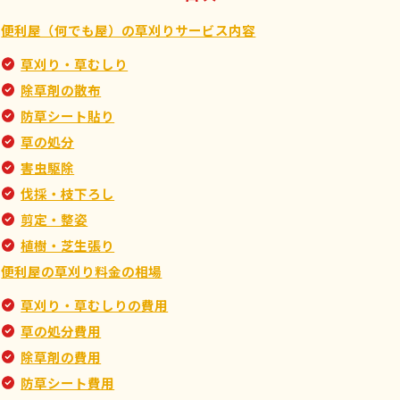
便利屋（何でも屋）の草刈りサービス内容
草刈り・草むしり
除草剤の散布
防草シート貼り
草の処分
害虫駆除
伐採・枝下ろし
剪定・整姿
植樹・芝生張り
便利屋の草刈り料金の相場
草刈り・草むしりの費用
草の処分費用
除草剤の費用
防草シート費用