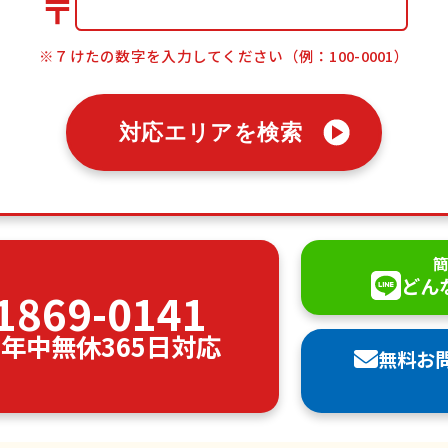
〒
※７けたの数字を入力してください（例：100-0001）
対応エリアを検索
簡
どん
1869-0141
00 年中無休365日対応
無料お