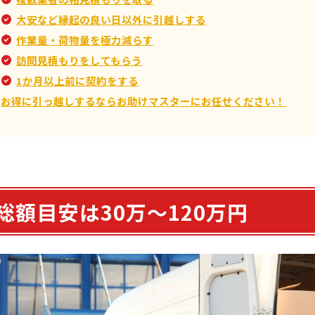
大安など縁起の良い日以外に引越しする
作業量・荷物量を極力減らす
訪問見積もりをしてもらう
1か月以上前に契約をする
お得に引っ越しするならお助けマスターにお任せください！
総額目安は30万〜120万円