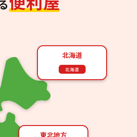
便
利
屋
る
北海道
北海道
東北地方