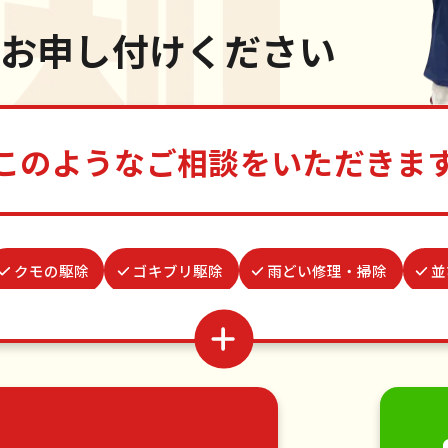
お申し付けください
このようなご相談をいただきま
クモの駆除
ゴキブリ駆除
雨どい修理・掃除
並
交換
謝罪代行
カーテンレール取り付け
結婚式代
買い物代行
蜂の巣駆除
ベランダ掃除
お庭の水や
家具の移動
引っ越し
植木の剪定
植木の伐採