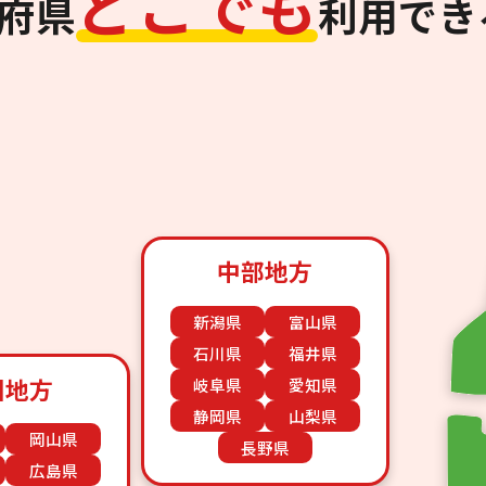
ど
こ
で
も
道府県
利用でき
中部地方
新潟県
富山県
石川県
福井県
国地方
岐阜県
愛知県
静岡県
山梨県
岡山県
長野県
広島県