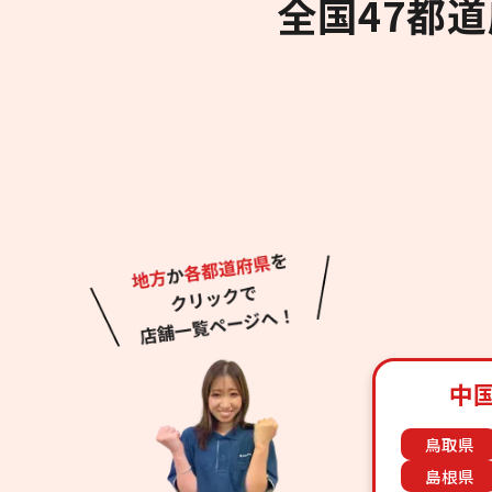
全国47都
中
鳥取県
島根県