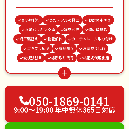
買い物代行
つた・ツルの撤去
お庭の水やり
水道パッキン交換
謝罪代行
蜂の巣駆除
網戸張替え
物置解体
カーテンレール取り付け
ゴキブリ駆除
家具組立
お墓参り代行
波板張替え
場所取り代行
結婚式代理出席
並び代行
雨どい修理・掃除
クモの駆除
病院付き添い
ベランダ掃除
遺品整理・生前整理
不用品回収
ゴミ屋敷片付け
草刈り・草むしり
050-1869-0141
家具の移動
引っ越し
植木の剪定
植木の伐採
手すり取り付け
ペットのお世話
9:00〜19:00 年中無休365日対応
エアコンクリーニング
DIY・日曜大工
ハウスクリーニング
雪かき・雪下ろし
電球交換