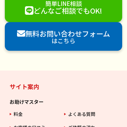
簡単LINE相談
襖（ふすま）の張替え
空き家管理
各種代行
どんなご相談でもOK!
害獣駆除
防草シート施工
ナメクジ駆除
害虫駆除
無料お問い合わせフォーム
はこちら
サイト案内
お助けマスター
料金
よくある質問