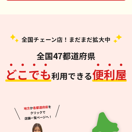
全国チェーン店！まだまだ拡大中
全国47都道府県
ど
こ
で
も
便
利
屋
利用できる