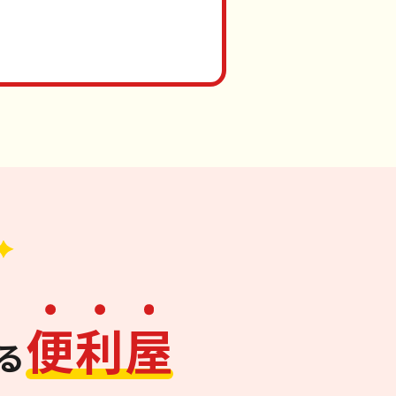
便
利
屋
る