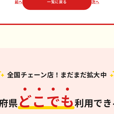
前へ
一覧に戻る
次へ
全国チェーン店！まだまだ拡大中
ど
こ
で
も
道府県
利用でき