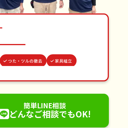
す
つた・ツルの撤去
家具組立
付き添い
波板張替え
並び代行
網戸張替え
不用品回収
手すり取り付け
ペットのお世話
簡単LINE相談
どんなご相談でもOK!
電球交換
襖（ふすま）の張替え
除
害虫駆除