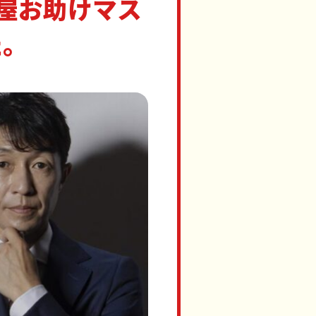
屋お助けマス
た。