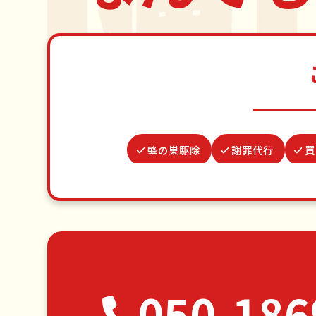
蜂の巣駆除
謝罪代行
買
結婚式代理出席
カーテンレール
場所取り代行
クモの駆除
ゴミ屋敷片付け
草刈り・草むしり
エアコンクリーニング
DIY
050-186
空き家管理