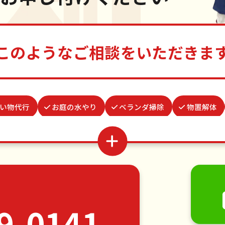
このようなご相談をいただきま
い物代行
お庭の水やり
ベランダ掃除
物置解体
取り付け
お墓参り代行
遺品整理・生前整理
病院
水道パッキン交換
ゴキブリ駆除
雨どい修理・掃除
家具の移動
引っ越し
植木の剪定
植木の伐採
・日曜大工
ハウスクリーニング
雪かき・雪下ろし
9-0141
各種代行
害獣駆除
防草シート施工
ナメクジ駆