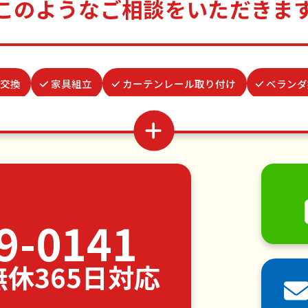
このようなご相談をいただきま
交換
家具組立
カーテンレール取り付け
ベランダ
行
つた・ツルの撤去
買い物代行
場所取り代行
並び代行
結婚式代理出席
病院付き添い
網戸張替
移動
引っ越し
植木の剪定
植木の伐採
手す
・日曜大工
ハウスクリーニング
雪かき・雪下ろし
9-0141
各種代行
害獣駆除
防草シート施工
ナメクジ駆
中無休365日対応