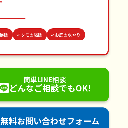
す
掃除
クモの駆除
お庭の水やり
ゴキブリ駆除
雨どい修理・掃除
え
不用品回収
ゴミ屋敷片付け
り取り付け
ペットのお世話
簡単LINE相談
どんなご相談でもOK!
電球交換
襖（ふすま）の張替え
除
害虫駆除
無料お問い合わせフォーム