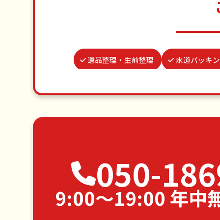
遺品整理・生前整理
水道パッキン
波板張替え
物置解体
謝罪代
お墓参り代行
蜂の巣駆除
草刈り・草むしり
家具の
エアコンクリーニング
DIY
050-186
空き家管理
9:00〜19:00 年