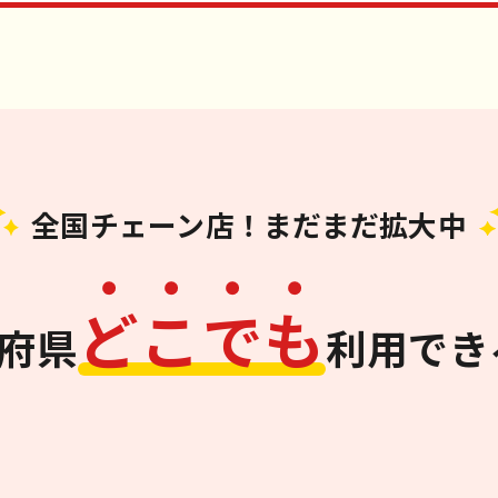
全国チェーン店！まだまだ拡大中
ど
こ
で
も
道府県
利用でき