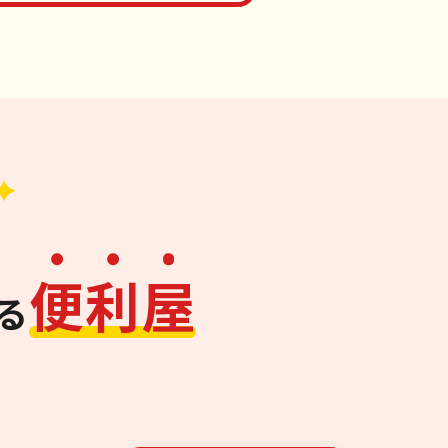
便
利
屋
る