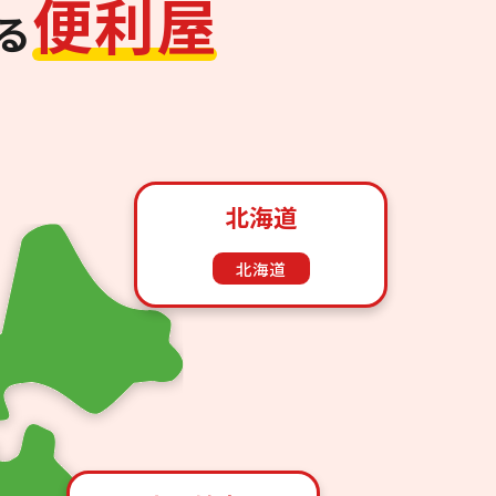
便
利
屋
る
北海道
北海道