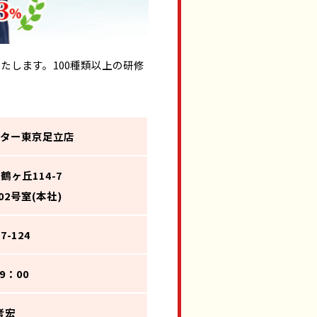
します。100種類以上の研修
ター東京足立店
ヶ丘114-7
2号室(本社)
37-124
19：00
 考宏