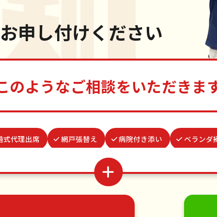
お申し付けください
このようなご相談をいただきま
婚式代理出席
網戸張替え
病院付き添い
ベランダ
水やり
お墓参り代行
場所取り代行
つた・ツルの
組立
物置解体
遺品整理・生前整理
雨どい修理・
移動
引っ越し
植木の剪定
植木の伐採
手す