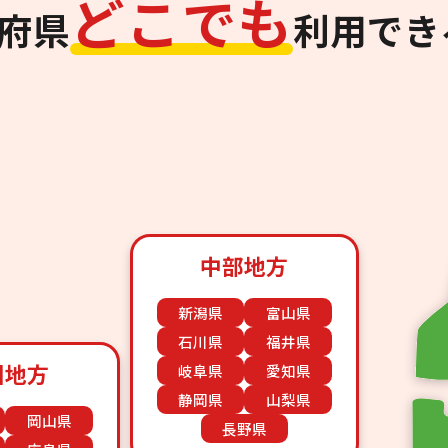
ど
こ
で
も
道府県
利用でき
中部地方
新潟県
富山県
石川県
福井県
国地方
岐阜県
愛知県
静岡県
山梨県
岡山県
長野県