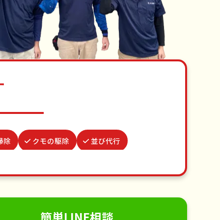
す
掃除
クモの駆除
並び代行
撤去
水道パッキン交換
謝罪代行
掃除
不用品回収
ゴミ屋敷片付け
り取り付け
ペットのお世話
簡単LINE相談