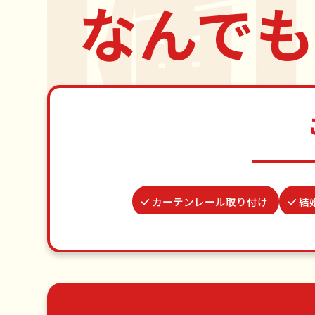
なんでも
カーテンレール取り付け
結
蜂の巣駆除
買い物代行
お庭の
ゴキブリ駆除
波板張替え
家具
草刈り・草むしり
家具の