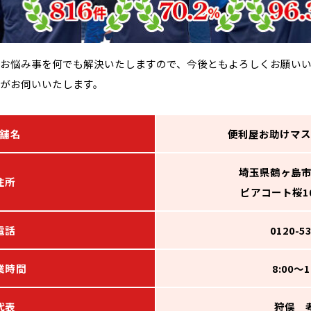
お悩み事を何でも解決いたしますので、今後ともよろしくお願いいた
がお伺いいたします。
舗名
便利屋お助けマス
埼玉県鶴ヶ島市鶴
住所
ピアコート桜10
電話
0120-5
業時間
8:00～
代表
狩俣