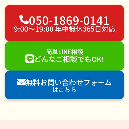
不用品回収
ゴミ屋敷片付け
草刈り・草むしり
050-1869-0141
家具の移動
引っ越し
植木の剪定
植木の伐採
手すり取り付け
ペットのお世話
9:00〜19:00 年中無休365日対応
エアコンクリーニング
DIY・日曜大工
ハウスクリーニング
雪かき・雪下ろし
電球交換
簡単LINE相談
襖（ふすま）の張替え
空き家管理
各種代行
どんなご相談でもOK!
害獣駆除
防草シート施工
ナメクジ駆除
害虫駆除
無料お問い合わせフォーム
はこちら