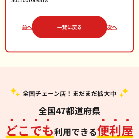
3021001069318
前へ
一覧に戻る
次へ
全国チェーン店！まだまだ拡大中
全国47都道府県
ど
こ
で
も
便
利
屋
利用できる