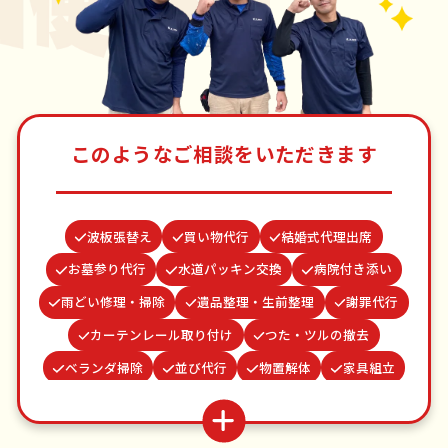
このようなご相談をいただきます
波板張替え
買い物代行
結婚式代理出席
お墓参り代行
水道パッキン交換
病院付き添い
雨どい修理・掃除
遺品整理・生前整理
謝罪代行
カーテンレール取り付け
つた・ツルの撤去
ベランダ掃除
並び代行
物置解体
家具組立
場所取り代行
網戸張替え
ゴキブリ駆除
クモの駆除
蜂の巣駆除
お庭の水やり