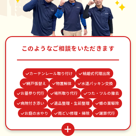
このようなご相談をいただきます
カーテンレール取り付け
結婚式代理出席
網戸張替え
物置解体
水道パッキン交換
お墓参り代行
場所取り代行
つた・ツルの撤去
病院付き添い
遺品整理・生前整理
蜂の巣駆除
お庭の水やり
雨どい修理・掃除
謝罪代行
買い物代行
並び代行
ゴキブリ駆除
家具組立
クモの駆除
波板張替え