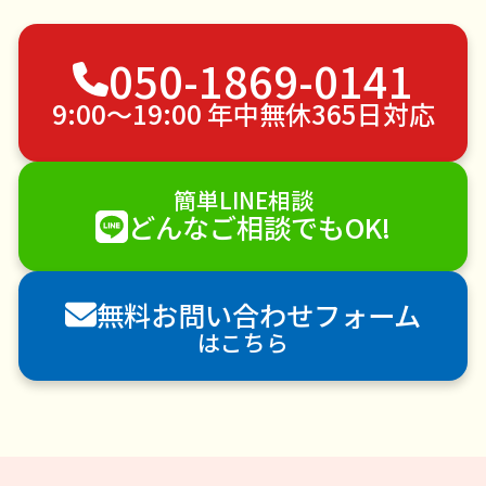
ベランダ掃除
不用品回収
ゴミ屋敷片付け
050-1869-0141
草刈り・草むしり
家具の移動
引っ越し
植木の剪定
植木の伐採
手すり取り付け
9:00〜19:00 年中無休365日対応
ペットのお世話
エアコンクリーニング
DIY・日曜大工
ハウスクリーニング
簡単LINE相談
雪かき・雪下ろし
電球交換
どんなご相談でもOK!
襖（ふすま）の張替え
空き家管理
各種代行
害獣駆除
防草シート施工
ナメクジ駆除
無料お問い合わせフォーム
害虫駆除
はこちら