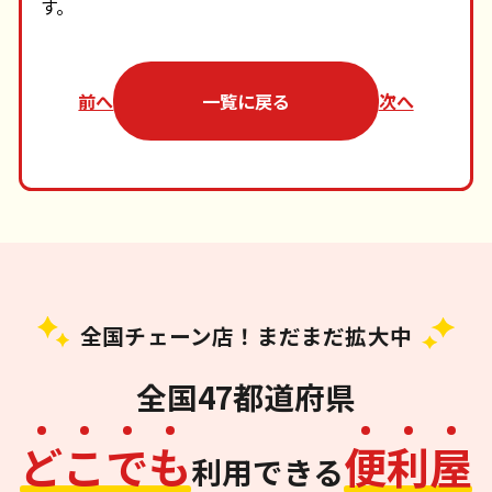
す。
前へ
一覧に戻る
次へ
全国チェーン店！まだまだ拡大中
全国47都道府県
ど
こ
で
も
便
利
屋
利用できる