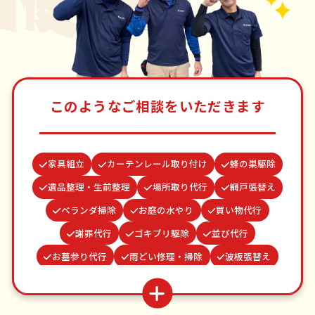
このようなご相談をいただきます
家具組立
カーテンレール取り付け
蜂の巣駆除
遺品整理・生前整理
場所取り代行
網戸張替え
ベランダ掃除
お庭の水やり
買い物代行
謝罪代行
ゴキブリ駆除
並び代行
お墓参り代行
雨どい修理・掃除
波板張替え
つた・ツルの撤去
物置解体
水道パッキン交換
クモの駆除
結婚式代理出席
病院付き添い