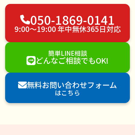
不用品回収
ゴミ屋敷片付け
草刈り・草むしり
050-1869-0141
家具の移動
引っ越し
植木の剪定
植木の伐採
手すり取り付け
ペットのお世話
9:00〜19:00 年中無休365日対応
エアコンクリーニング
DIY・日曜大工
ハウスクリーニング
雪かき・雪下ろし
電球交換
簡単LINE相談
襖（ふすま）の張替え
空き家管理
各種代行
どんなご相談でもOK!
害獣駆除
防草シート施工
ナメクジ駆除
害虫駆除
無料お問い合わせフォーム
はこちら