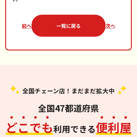
前へ
一覧に戻る
次へ
全国チェーン店！まだまだ拡大中
全国47都道府県
ど
こ
で
も
便
利
屋
利用できる