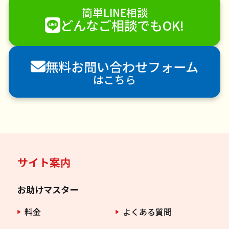
簡単LINE相談
ハウスクリーニング
雪かき・雪下ろし
電球交換
どんなご相談でもOK!
襖（ふすま）の張替え
空き家管理
各種代行
害獣駆除
防草シート施工
ナメクジ駆除
無料お問い合わせフォーム
害虫駆除
はこちら
サイト案内
お助けマスター
料金
よくある質問