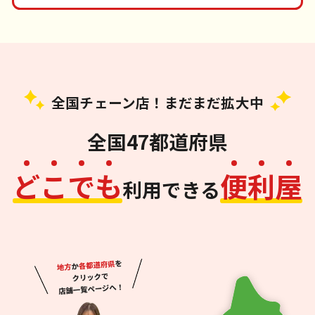
全国チェーン店！まだまだ拡大中
全国47都道府県
ど
こ
で
も
便
利
屋
利用できる