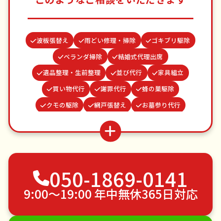
波板張替え
雨どい修理・掃除
ゴキブリ駆除
ベランダ掃除
結婚式代理出席
遺品整理・生前整理
並び代行
家具組立
買い物代行
謝罪代行
蜂の巣駆除
クモの駆除
網戸張替え
お墓参り代行
お庭の水やり
つた・ツルの撤去
カーテンレール取り付け
物置解体
病院付き添い
場所取り代行
水道パッキン交換
不用品回収
050-1869-0141
ゴミ屋敷片付け
草刈り・草むしり
家具の移動
引っ越し
植木の剪定
植木の伐採
9:00〜19:00 年中無休365日対応
手すり取り付け
ペットのお世話
エアコンクリーニング
DIY・日曜大工