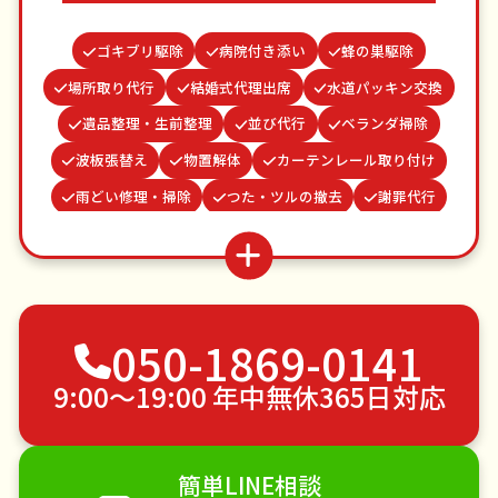
ゴキブリ駆除
病院付き添い
蜂の巣駆除
場所取り代行
結婚式代理出席
水道パッキン交換
遺品整理・生前整理
並び代行
ベランダ掃除
波板張替え
物置解体
カーテンレール取り付け
雨どい修理・掃除
つた・ツルの撤去
謝罪代行
お庭の水やり
買い物代行
お墓参り代行
クモの駆除
網戸張替え
家具組立
不用品回収
ゴミ屋敷片付け
草刈り・草むしり
050-1869-0141
家具の移動
引っ越し
植木の剪定
植木の伐採
手すり取り付け
ペットのお世話
9:00〜19:00 年中無休365日対応
エアコンクリーニング
DIY・日曜大工
ハウスクリーニング
雪かき・雪下ろし
電球交換
簡単LINE相談
襖（ふすま）の張替え
空き家管理
各種代行