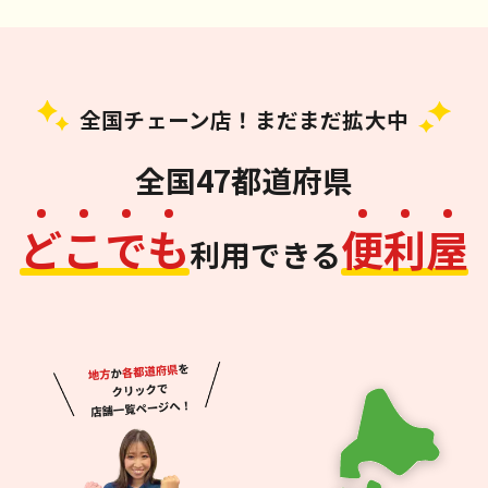
全国チェーン店！まだまだ拡大中
全国47都道府県
ど
こ
で
も
便
利
屋
利用できる