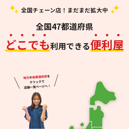
全国チェーン店！まだまだ拡大中
全国47都道府県
ど
こ
で
も
便
利
屋
利用できる