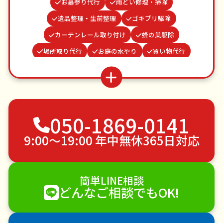
お墓参り代行
雨どい修理・掃除
遺品整理・生前整理
ゴキブリ駆除
カーテンレール取り付け
蜂の巣駆除
場所取り代行
お庭の水やり
買い物代行
物置解体
病院付き添い
並び代行
網戸張替え
波板張替え
水道パッキン交換
つた・ツルの撤去
家具組立
ベランダ掃除
050-1869-0141
不用品回収
ゴミ屋敷片付け
草刈り・草むしり
家具の移動
引っ越し
植木の剪定
9:00〜19:00 年中無休365日対応
植木の伐採
手すり取り付け
ペットのお世話
エアコンクリーニング
DIY・日曜大工
簡単LINE相談
ハウスクリーニング
雪かき・雪下ろし
電球交換
どんなご相談でもOK!
襖（ふすま）の張替え
空き家管理
各種代行
害獣駆除
防草シート施工
ナメクジ駆除