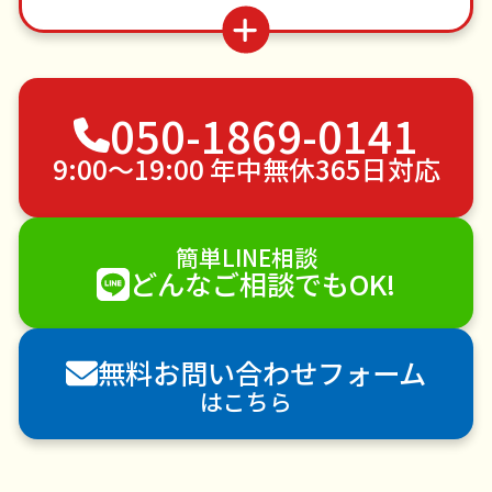
網戸張替え
ベランダ掃除
病院付き添い
つた・ツルの撤去
蜂の巣駆除
お庭の水やり
不用品回収
ゴミ屋敷片付け
草刈り・草むしり
050-1869-0141
家具の移動
引っ越し
植木の剪定
植木の伐採
手すり取り付け
ペットのお世話
9:00〜19:00 年中無休365日対応
エアコンクリーニング
DIY・日曜大工
ハウスクリーニング
雪かき・雪下ろし
電球交換
簡単LINE相談
襖（ふすま）の張替え
空き家管理
各種代行
どんなご相談でもOK!
害獣駆除
防草シート施工
ナメクジ駆除
害虫駆除
無料お問い合わせフォーム
はこちら