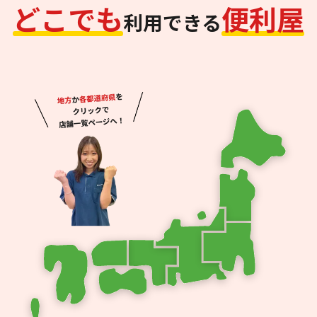
ど
こ
で
も
便
利
屋
利用できる