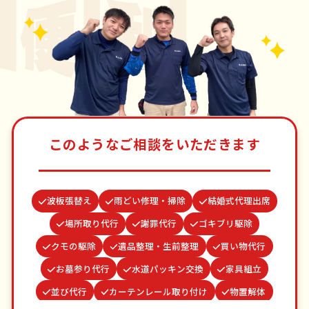
このようなご相談をいただきます
波板張替え
雨どい修理・掃除
結婚式代理出席
場所取り代行
謝罪代行
ゴキブリ駆除
クモの駆除
遺品整理・生前整理
買い物代行
お墓参り代行
水道パッキン交換
家具組立
並び代行
カーテンレール取り付け
物置解体