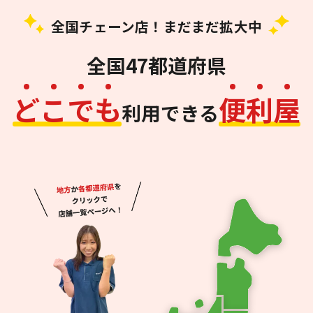
全国チェーン店！まだまだ拡大中
全国47都道府県
ど
こ
で
も
便
利
屋
利用できる