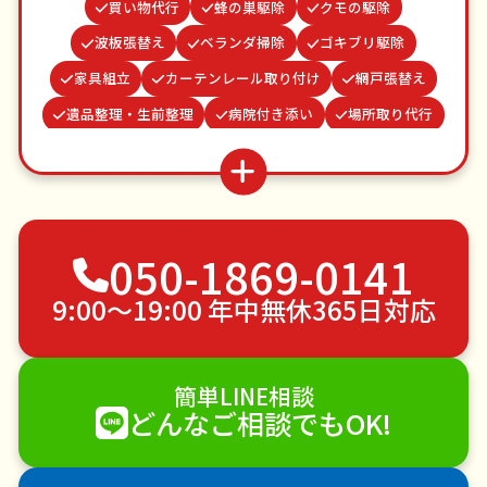
買い物代行
蜂の巣駆除
クモの駆除
波板張替え
ベランダ掃除
ゴキブリ駆除
家具組立
カーテンレール取り付け
網戸張替え
遺品整理・生前整理
病院付き添い
場所取り代行
物置解体
お庭の水やり
つた・ツルの撤去
謝罪代行
水道パッキン交換
お墓参り代行
不用品回収
ゴミ屋敷片付け
草刈り・草むしり
050-1869-0141
家具の移動
引っ越し
植木の剪定
植木の伐採
手すり取り付け
ペットのお世話
9:00〜19:00 年中無休365日対応
エアコンクリーニング
DIY・日曜大工
ハウスクリーニング
雪かき・雪下ろし
電球交換
簡単LINE相談
襖（ふすま）の張替え
空き家管理
各種代行
どんなご相談でもOK!
害獣駆除
防草シート施工
ナメクジ駆除
害虫駆除