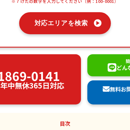
※７けたの数字を入力してください（例：100-0001）
対応エリアを検索
簡
どん
1869-0141
00 年中無休365日対応
無料お
目次