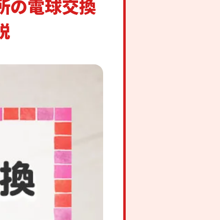
所の電球交換
説