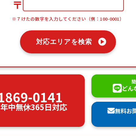
〒
※７けたの数字を入力してください（例：100-0001）
対応エリアを検索
簡
どん
1869-0141
00 年中無休365日対応
無料お