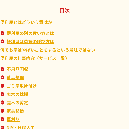
目次
便利屋とはどういう意味か
便利屋の別の言い方とは
便利屋は英語の呼び方は
何でも屋はやばいことをするという意味ではない
便利屋の仕事内容（サービス一覧）
不用品回収
遺品整理
ゴミ屋敷片付け
庭木の伐採
庭木の剪定
家具移動
草刈り
DIY・日曜大工