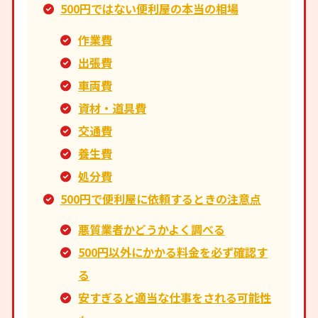
500円ではない便利屋の本当の相場
作業費
出張費
車両費
資材・道具費
交通費
養生費
処分費
500円で便利屋に依頼するときの注意点
悪質業者かどうかよく調べる
500円以外にかかる料金を必ず確認す
る
安すぎると適当な仕事をされる可能性