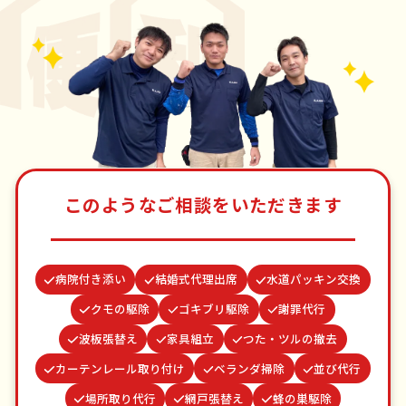
このようなご相談をいただきます
病院付き添い
結婚式代理出席
水道パッキン交換
クモの駆除
ゴキブリ駆除
謝罪代行
波板張替え
家具組立
つた・ツルの撤去
カーテンレール取り付け
ベランダ掃除
並び代行
場所取り代行
網戸張替え
蜂の巣駆除