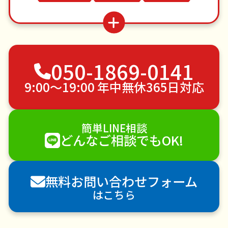
遺品整理・生前整理
買い物代行
お墓参り代行
雨どい修理・掃除
お庭の水やり
物置解体
不用品回収
ゴミ屋敷片付け
草刈り・草むしり
050-1869-0141
家具の移動
引っ越し
植木の剪定
植木の伐採
手すり取り付け
ペットのお世話
9:00〜19:00 年中無休365日対応
エアコンクリーニング
DIY・日曜大工
ハウスクリーニング
雪かき・雪下ろし
電球交換
簡単LINE相談
襖（ふすま）の張替え
空き家管理
各種代行
どんなご相談でもOK!
害獣駆除
防草シート施工
ナメクジ駆除
害虫駆除
無料お問い合わせフォーム
はこちら