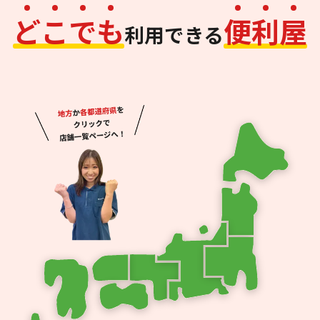
ど
こ
で
も
便
利
屋
利用できる