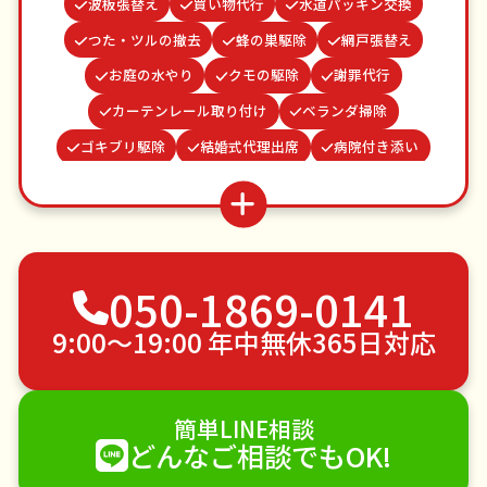
波板張替え
買い物代行
水道パッキン交換
つた・ツルの撤去
蜂の巣駆除
網戸張替え
お庭の水やり
クモの駆除
謝罪代行
カーテンレール取り付け
ベランダ掃除
ゴキブリ駆除
結婚式代理出席
病院付き添い
遺品整理・生前整理
雨どい修理・掃除
家具組立
並び代行
物置解体
場所取り代行
お墓参り代行
不用品回収
ゴミ屋敷片付け
050-1869-0141
草刈り・草むしり
家具の移動
引っ越し
植木の剪定
植木の伐採
手すり取り付け
9:00〜19:00 年中無休365日対応
ペットのお世話
エアコンクリーニング
DIY・日曜大工
ハウスクリーニング
簡単LINE相談
雪かき・雪下ろし
電球交換
どんなご相談でもOK!
襖（ふすま）の張替え
空き家管理
各種代行