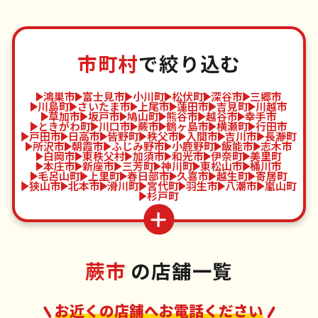
市町村
で絞り込む
鴻巣市
富士見市
小川町
松伏町
深谷市
三郷市
川島町
さいたま市
上尾市
蓮田市
吉見町
川越市
草加市
坂戸市
鳩山町
熊谷市
越谷市
幸手市
ときがわ町
川口市
蕨市
鶴ヶ島市
横瀬町
行田市
戸田市
日高市
皆野町
秩父市
入間市
吉川市
長瀞町
所沢市
朝霞市
ふじみ野市
小鹿野町
飯能市
志木市
白岡市
東秩父村
加須市
和光市
伊奈町
美里町
本庄市
新座市
三芳町
神川町
東松山市
桶川市
毛呂山町
上里町
春日部市
久喜市
越生町
寄居町
狭山市
北本市
滑川町
宮代町
羽生市
八潮市
嵐山町
杉戸町
蕨市
の店舗一覧
お近くの店舗へお電話ください