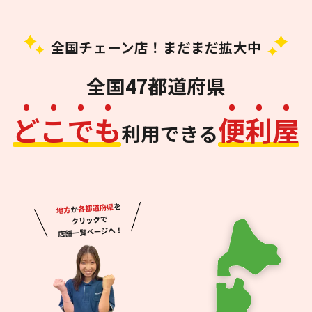
全国チェーン店！まだまだ拡大中
全国47都道府県
ど
こ
で
も
便
利
屋
利用できる