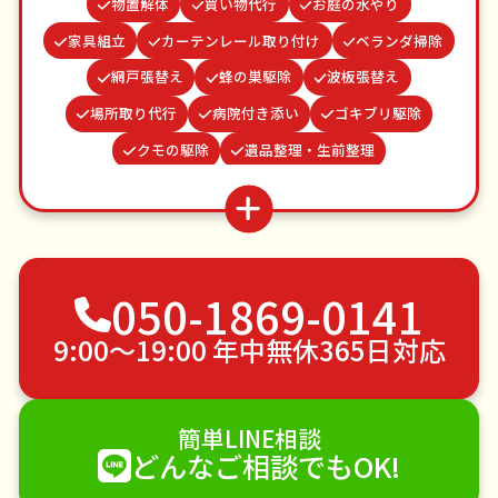
物置解体
買い物代行
お庭の水やり
家具組立
カーテンレール取り付け
ベランダ掃除
網戸張替え
蜂の巣駆除
波板張替え
場所取り代行
病院付き添い
ゴキブリ駆除
クモの駆除
遺品整理・生前整理
つた・ツルの撤去
結婚式代理出席
お墓参り代行
謝罪代行
雨どい修理・掃除
水道パッキン交換
並び代行
不用品回収
ゴミ屋敷片付け
050-1869-0141
草刈り・草むしり
家具の移動
引っ越し
植木の剪定
植木の伐採
手すり取り付け
9:00〜19:00 年中無休365日対応
ペットのお世話
エアコンクリーニング
DIY・日曜大工
ハウスクリーニング
簡単LINE相談
雪かき・雪下ろし
電球交換
どんなご相談でもOK!
襖（ふすま）の張替え
空き家管理
各種代行