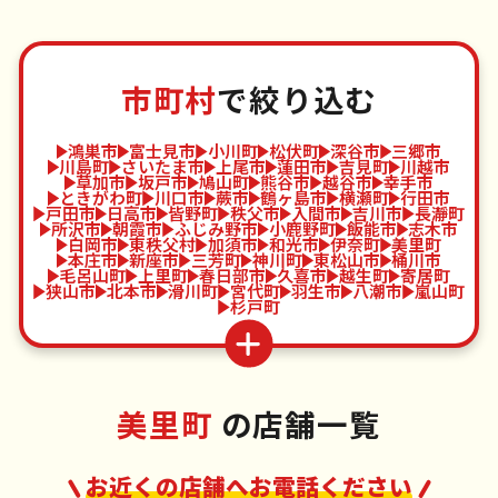
市町村
で絞り込む
鴻巣市
富士見市
小川町
松伏町
深谷市
三郷市
川島町
さいたま市
上尾市
蓮田市
吉見町
川越市
草加市
坂戸市
鳩山町
熊谷市
越谷市
幸手市
ときがわ町
川口市
蕨市
鶴ヶ島市
横瀬町
行田市
戸田市
日高市
皆野町
秩父市
入間市
吉川市
長瀞町
所沢市
朝霞市
ふじみ野市
小鹿野町
飯能市
志木市
白岡市
東秩父村
加須市
和光市
伊奈町
美里町
本庄市
新座市
三芳町
神川町
東松山市
桶川市
毛呂山町
上里町
春日部市
久喜市
越生町
寄居町
狭山市
北本市
滑川町
宮代町
羽生市
八潮市
嵐山町
杉戸町
美里町
の店舗一覧
お近くの店舗へお電話ください