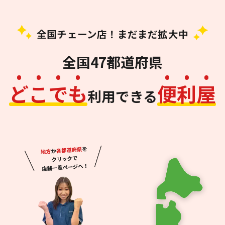
全国チェーン店！まだまだ拡大中
全国47都道府県
ど
こ
で
も
便
利
屋
利用できる