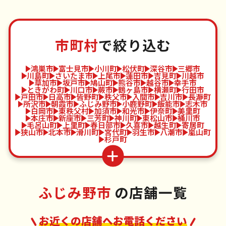
市町村
で絞り込む
鴻巣市
富士見市
小川町
松伏町
深谷市
三郷市
川島町
さいたま市
上尾市
蓮田市
吉見町
川越市
草加市
坂戸市
鳩山町
熊谷市
越谷市
幸手市
ときがわ町
川口市
蕨市
鶴ヶ島市
横瀬町
行田市
戸田市
日高市
皆野町
秩父市
入間市
吉川市
長瀞町
所沢市
朝霞市
ふじみ野市
小鹿野町
飯能市
志木市
白岡市
東秩父村
加須市
和光市
伊奈町
美里町
本庄市
新座市
三芳町
神川町
東松山市
桶川市
毛呂山町
上里町
春日部市
久喜市
越生町
寄居町
狭山市
北本市
滑川町
宮代町
羽生市
八潮市
嵐山町
杉戸町
ふじみ野市
の店舗一覧
お近くの店舗へお電話ください