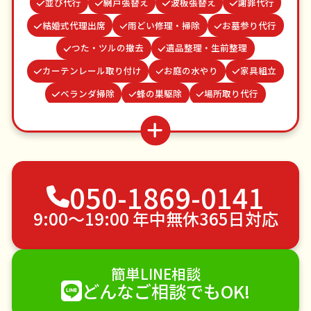
並び代行
網戸張替え
波板張替え
謝罪代行
結婚式代理出席
雨どい修理・掃除
お墓参り代行
つた・ツルの撤去
遺品整理・生前整理
カーテンレール取り付け
お庭の水やり
家具組立
ベランダ掃除
蜂の巣駆除
場所取り代行
クモの駆除
水道パッキン交換
買い物代行
ゴキブリ駆除
物置解体
病院付き添い
不用品回収
ゴミ屋敷片付け
草刈り・草むしり
050-1869-0141
家具の移動
引っ越し
植木の剪定
植木の伐採
手すり取り付け
ペットのお世話
9:00〜19:00 年中無休365日対応
エアコンクリーニング
DIY・日曜大工
ハウスクリーニング
雪かき・雪下ろし
電球交換
簡単LINE相談
襖（ふすま）の張替え
空き家管理
各種代行
どんなご相談でもOK!
害獣駆除
防草シート施工
ナメクジ駆除