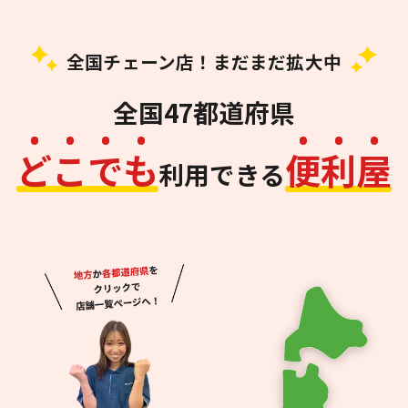
全国チェーン店！まだまだ拡大中
全国47都道府県
ど
こ
で
も
便
利
屋
利用できる