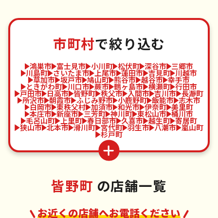
市町村
で絞り込む
鴻巣市
富士見市
小川町
松伏町
深谷市
三郷市
川島町
さいたま市
上尾市
蓮田市
吉見町
川越市
草加市
坂戸市
鳩山町
熊谷市
越谷市
幸手市
ときがわ町
川口市
蕨市
鶴ヶ島市
横瀬町
行田市
戸田市
日高市
皆野町
秩父市
入間市
吉川市
長瀞町
所沢市
朝霞市
ふじみ野市
小鹿野町
飯能市
志木市
白岡市
東秩父村
加須市
和光市
伊奈町
美里町
本庄市
新座市
三芳町
神川町
東松山市
桶川市
毛呂山町
上里町
春日部市
久喜市
越生町
寄居町
狭山市
北本市
滑川町
宮代町
羽生市
八潮市
嵐山町
杉戸町
皆野町
の店舗一覧
お近くの店舗へお電話ください