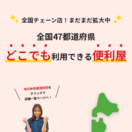
全国チェーン店！まだまだ拡大中
全国47都道府県
ど
こ
で
も
便
利
屋
利用できる