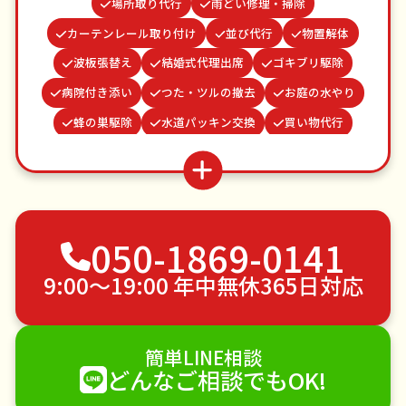
場所取り代行
雨どい修理・掃除
カーテンレール取り付け
並び代行
物置解体
波板張替え
結婚式代理出席
ゴキブリ駆除
病院付き添い
つた・ツルの撤去
お庭の水やり
蜂の巣駆除
水道パッキン交換
買い物代行
遺品整理・生前整理
お墓参り代行
ベランダ掃除
クモの駆除
網戸張替え
謝罪代行
家具組立
不用品回収
ゴミ屋敷片付け
草刈り・草むしり
050-1869-0141
家具の移動
引っ越し
植木の剪定
植木の伐採
手すり取り付け
ペットのお世話
9:00〜19:00 年中無休365日対応
エアコンクリーニング
DIY・日曜大工
ハウスクリーニング
雪かき・雪下ろし
電球交換
簡単LINE相談
襖（ふすま）の張替え
空き家管理
各種代行
どんなご相談でもOK!
害獣駆除
防草シート施工
ナメクジ駆除