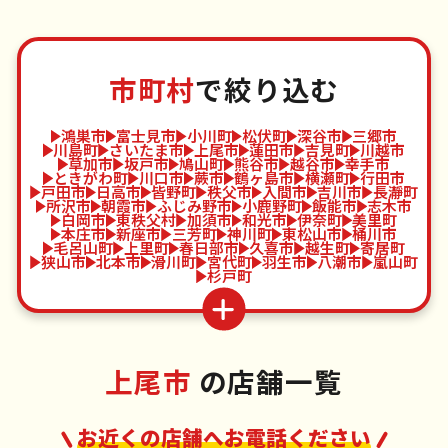
市町村
で絞り込む
鴻巣市
富士見市
小川町
松伏町
深谷市
三郷市
川島町
さいたま市
上尾市
蓮田市
吉見町
川越市
草加市
坂戸市
鳩山町
熊谷市
越谷市
幸手市
ときがわ町
川口市
蕨市
鶴ヶ島市
横瀬町
行田市
戸田市
日高市
皆野町
秩父市
入間市
吉川市
長瀞町
所沢市
朝霞市
ふじみ野市
小鹿野町
飯能市
志木市
白岡市
東秩父村
加須市
和光市
伊奈町
美里町
本庄市
新座市
三芳町
神川町
東松山市
桶川市
毛呂山町
上里町
春日部市
久喜市
越生町
寄居町
狭山市
北本市
滑川町
宮代町
羽生市
八潮市
嵐山町
杉戸町
上尾市
の店舗一覧
お近くの店舗へお電話ください