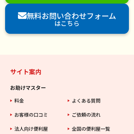
襖（ふすま）の張替え
空き家管理
各種代行
無料お問い合わせフォーム
害獣駆除
防草シート施工
ナメクジ駆除
はこちら
害虫駆除
サイト案内
お助けマスター
料金
よくある質問
お客様の口コミ
ご依頼の流れ
法人向け便利屋
全国の便利屋一覧