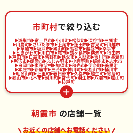
市町村
で絞り込む
鴻巣市
富士見市
小川町
松伏町
深谷市
三郷市
川島町
さいたま市
上尾市
蓮田市
吉見町
川越市
草加市
坂戸市
鳩山町
熊谷市
越谷市
幸手市
ときがわ町
川口市
蕨市
鶴ヶ島市
横瀬町
行田市
戸田市
日高市
皆野町
秩父市
入間市
吉川市
長瀞町
所沢市
朝霞市
ふじみ野市
小鹿野町
飯能市
志木市
白岡市
東秩父村
加須市
和光市
伊奈町
美里町
本庄市
新座市
三芳町
神川町
東松山市
桶川市
毛呂山町
上里町
春日部市
久喜市
越生町
寄居町
狭山市
北本市
滑川町
宮代町
羽生市
八潮市
嵐山町
杉戸町
朝霞市
の店舗一覧
お近くの店舗へお電話ください