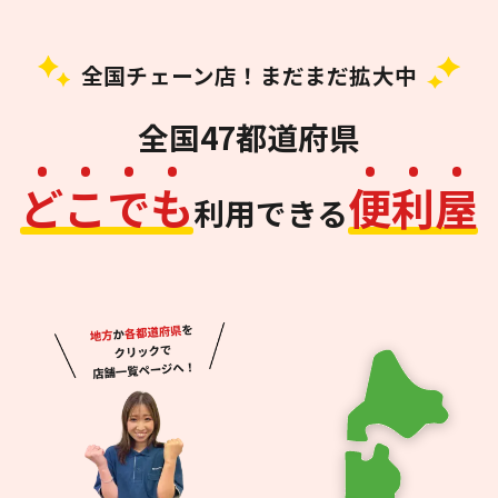
全国チェーン店！まだまだ拡大中
全国47都道府県
ど
こ
で
も
便
利
屋
利用できる