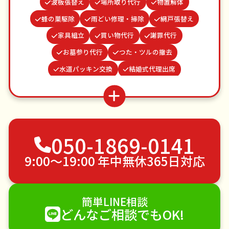
波板張替え
場所取り代行
物置解体
蜂の巣駆除
雨どい修理・掃除
網戸張替え
家具組立
買い物代行
謝罪代行
お墓参り代行
つた・ツルの撤去
水道パッキン交換
結婚式代理出席
遺品整理・生前整理
病院付き添い
並び代行
ベランダ掃除
お庭の水やり
カーテンレール取り付け
クモの駆除
050-1869-0141
ゴキブリ駆除
不用品回収
ゴミ屋敷片付け
草刈り・草むしり
家具の移動
引っ越し
9:00〜19:00 年中無休365日対応
植木の剪定
植木の伐採
手すり取り付け
ペットのお世話
エアコンクリーニング
簡単LINE相談
DIY・日曜大工
ハウスクリーニング
どんなご相談でもOK!
雪かき・雪下ろし
電球交換