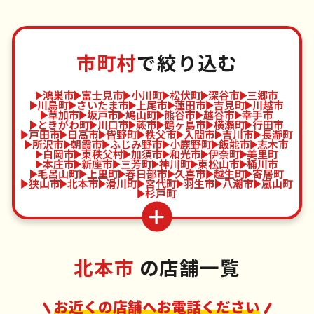
市町村
で絞り込む
鴻巣市
富士見市
小川町
松伏町
深谷市
三郷市
川島町
さいたま市
上尾市
蓮田市
吉見町
川越市
草加市
坂戸市
鳩山町
熊谷市
越谷市
幸手市
ときがわ町
川口市
蕨市
鶴ヶ島市
横瀬町
行田市
戸田市
日高市
皆野町
秩父市
入間市
吉川市
長瀞町
所沢市
朝霞市
ふじみ野市
小鹿野町
飯能市
志木市
白岡市
東秩父村
加須市
和光市
伊奈町
美里町
本庄市
新座市
三芳町
神川町
東松山市
桶川市
毛呂山町
上里町
春日部市
久喜市
越生町
寄居町
狭山市
北本市
滑川町
宮代町
羽生市
八潮市
嵐山町
杉戸町
北本市
の店舗一覧
お近くの店舗へお電話ください