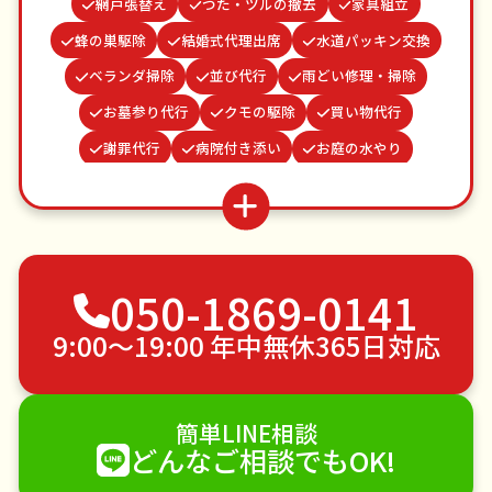
網戸張替え
つた・ツルの撤去
家具組立
蜂の巣駆除
結婚式代理出席
水道パッキン交換
ベランダ掃除
並び代行
雨どい修理・掃除
お墓参り代行
クモの駆除
買い物代行
謝罪代行
病院付き添い
お庭の水やり
物置解体
カーテンレール取り付け
場所取り代行
ゴキブリ駆除
波板張替え
遺品整理・生前整理
不用品回収
ゴミ屋敷片付け
草刈り・草むしり
050-1869-0141
家具の移動
引っ越し
植木の剪定
植木の伐採
手すり取り付け
ペットのお世話
9:00〜19:00 年中無休365日対応
エアコンクリーニング
DIY・日曜大工
ハウスクリーニング
雪かき・雪下ろし
電球交換
簡単LINE相談
襖（ふすま）の張替え
空き家管理
各種代行
どんなご相談でもOK!
害獣駆除
防草シート施工
ナメクジ駆除