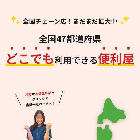
全国チェーン店！まだまだ拡大中
全国47都道府県
ど
こ
で
も
便
利
屋
利用できる