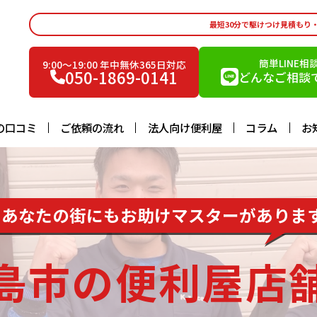
最短30分で駆けつけ見積もり
簡単LINE相
9:00〜19:00 年中無休365日対応
050-1869-0141
どんなご相談で
の口コミ
ご依頼の流れ
法人向け便利屋
コラム
お
あなたの街にもお助けマスターがありま
島市の便利屋店