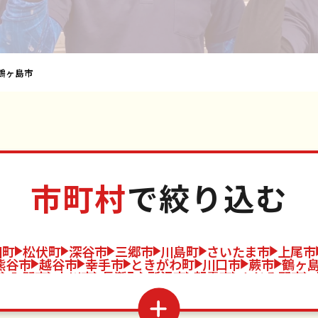
鶴ヶ島市
市町村
で絞り込む
川町
松伏町
深谷市
三郷市
川島町
さいたま市
上尾市
熊谷市
越谷市
幸手市
ときがわ町
川口市
蕨市
鶴ヶ
市
入間市
吉川市
長瀞町
所沢市
朝霞市
ふじみ野市
須市
和光市
伊奈町
美里町
本庄市
新座市
三芳町
神
市
久喜市
越生町
寄居町
狭山市
北本市
滑川町
宮
杉戸町