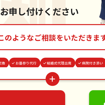
お申し付けください
このようなご相談をいただきま
交換
お墓参り代行
結婚式代理出席
病院付き添い
ブリ駆除
遺品整理・生前整理
カーテンレール取り付け
雨どい修理・掃除
蜂の巣駆除
お庭の水やり
並び
家具の移動
引っ越し
植木の剪定
植木の伐採