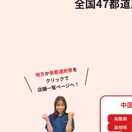
全国47都
中
鳥取県
島根県