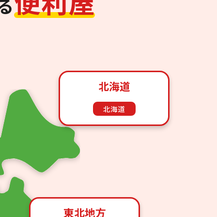
便
利
屋
る
北海道
北海道
東北地方