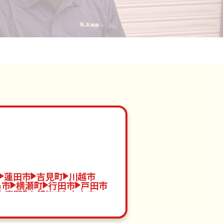
蓮田市
吉見町
川越市
島市
横瀬町
行田市
戸田市
小鹿野町
飯能市
志木市
川町
東松山市
桶川市
代町
羽生市
八潮市
嵐山町