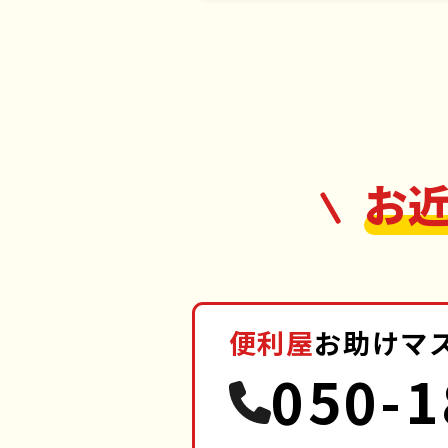
お
便利屋
お助けマ
050-1