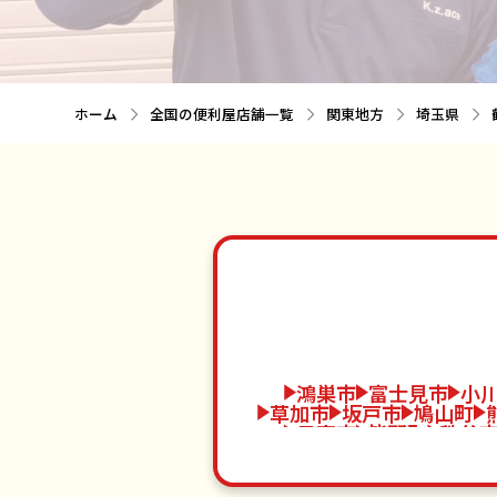
ホーム
全国の便利屋店舗一覧
関東地方
埼玉県
鴻巣市
富士見市
小
草加市
坂戸市
鳩山町
日高市
皆野町
秩父
白岡市
東秩父村
加
毛呂山町
上里町
春日部