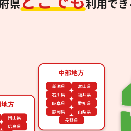
ど
こ
で
も
道府県
利用でき
中部地方
新潟県
富山県
石川県
福井県
国地方
岐阜県
愛知県
静岡県
山梨県
岡山県
長野県
広島県