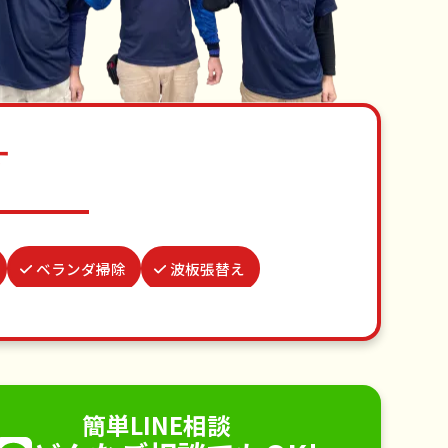
す
ベランダ掃除
波板張替え
買い物代行
つた・ツルの撤去
代行
家具組立
不用品回収
手すり取り付け
ペットのお世話
簡単LINE相談