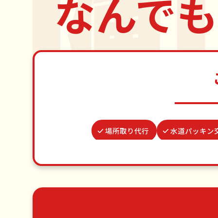
なんでも
場所取り代行
水道パッキン
網戸張替え
物置解体
ゴキ
クモの駆除
謝罪代行
ゴミ屋敷片付け
草刈り・草むしり