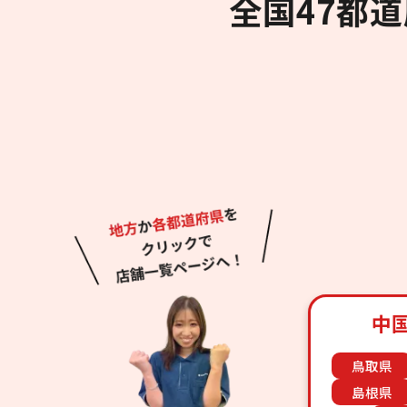
全国47都
中
鳥取県
島根県