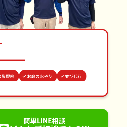
す
の巣駆除
お庭の水やり
並び代行
ベランダ掃除
波板張替え
添い
不用品回収
ゴミ屋敷片付け
り取り付け
ペットのお世話
簡単LINE相談