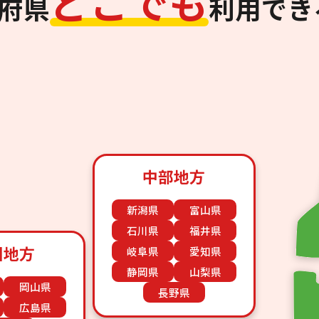
ど
こ
で
も
道府県
利用でき
中部地方
新潟県
富山県
石川県
福井県
国地方
岐阜県
愛知県
静岡県
山梨県
岡山県
長野県
広島県