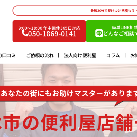
最短30分で駆けつけ見積もり
簡単LINE相
9:00〜19:00 年中無休365日対応
050-1869-0141
どんなご相談で
の口コミ
ご依頼の流れ
法人向け便利屋
コラム
お
あなたの街にもお助けマスターがありま
木市の便利屋店舗