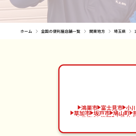
ホーム
全国の便利屋店舗一覧
関東地方
埼玉県
鴻巣市
富士見市
小
草加市
坂戸市
鳩山町
日高市
皆野町
秩父
白岡市
東秩父村
加
毛呂山町
上里町
春日部