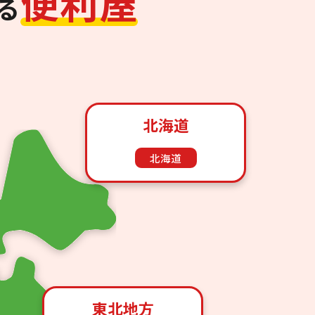
便
利
屋
る
北海道
北海道
東北地方