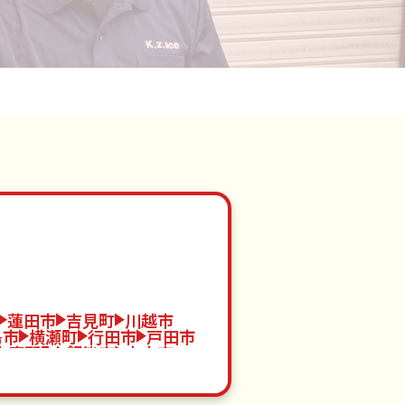
蓮田市
吉見町
川越市
島市
横瀬町
行田市
戸田市
小鹿野町
飯能市
志木市
川町
東松山市
桶川市
代町
羽生市
八潮市
嵐山町