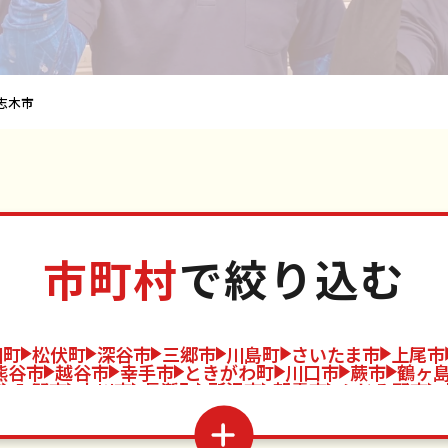
志木市
市町村
で絞り込む
川町
松伏町
深谷市
三郷市
川島町
さいたま市
上尾市
熊谷市
越谷市
幸手市
ときがわ町
川口市
蕨市
鶴ヶ
市
入間市
吉川市
長瀞町
所沢市
朝霞市
ふじみ野市
須市
和光市
伊奈町
美里町
本庄市
新座市
三芳町
神
市
久喜市
越生町
寄居町
狭山市
北本市
滑川町
宮
杉戸町