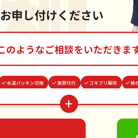
お申し付けください
このようなご相談をいただきま
水道パッキン交換
謝罪代行
ゴキブリ駆除
蜂
結婚式代理出席
クモの駆除
家具組立
買い物代行
取り付け
網戸張替え
つた・ツルの撤去
病院付き
移動
引っ越し
植木の剪定
植木の伐採
手す