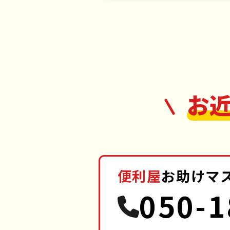
お
便利屋
お助けマ
050-1