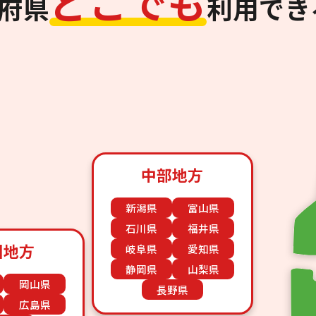
ど
こ
で
も
道府県
利用でき
中部地方
新潟県
富山県
石川県
福井県
国地方
岐阜県
愛知県
静岡県
山梨県
岡山県
長野県
広島県