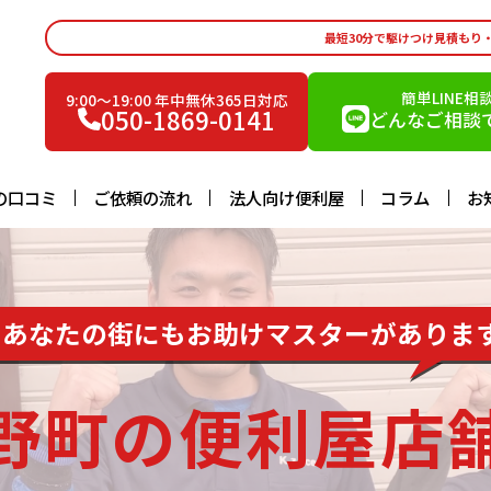
最短30分で駆けつけ見積もり
簡単LINE相
9:00〜19:00 年中無休365日対応
050-1869-0141
どんなご相談で
の口コミ
ご依頼の流れ
法人向け便利屋
コラム
お
あなたの街にもお助けマスターがありま
野町の便利屋店