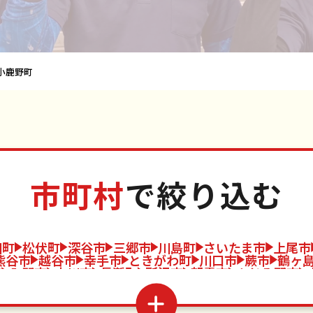
小鹿野町
市町村
で絞り込む
川町
松伏町
深谷市
三郷市
川島町
さいたま市
上尾市
熊谷市
越谷市
幸手市
ときがわ町
川口市
蕨市
鶴ヶ
市
入間市
吉川市
長瀞町
所沢市
朝霞市
ふじみ野市
須市
和光市
伊奈町
美里町
本庄市
新座市
三芳町
神
市
久喜市
越生町
寄居町
狭山市
北本市
滑川町
宮
杉戸町