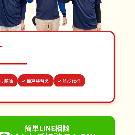
す
リ駆除
網戸張替え
並び代行
墓参り代行
遺品整理・生前整理
撤去
家具組立
不用品回収
手すり取り付け
ペットのお世話
簡単LINE相談