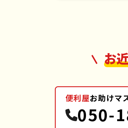
お
便利屋
お助けマ
050-1