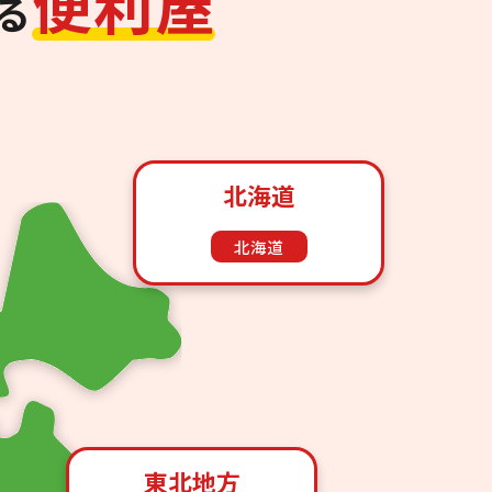
便
利
屋
る
北海道
北海道
東北地方