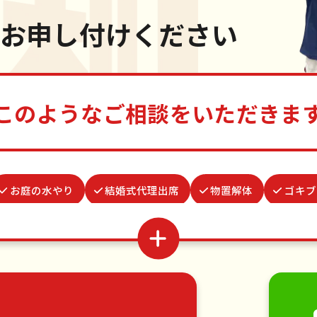
お申し付けください
このようなご相談をいただきま
お庭の水やり
結婚式代理出席
物置解体
ゴキブ
ーテンレール取り付け
クモの駆除
蜂の巣駆除
お
換
雨どい修理・掃除
場所取り代行
つた・ツルの
家具の移動
引っ越し
植木の剪定
植木の伐採