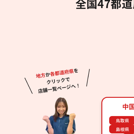
全国47都
中
鳥取県
島根県