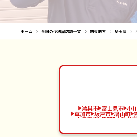
ホーム
全国の便利屋店舗一覧
関東地方
埼玉県
鴻巣市
富士見市
小
草加市
坂戸市
鳩山町
日高市
皆野町
秩父
白岡市
東秩父村
加
毛呂山町
上里町
春日部