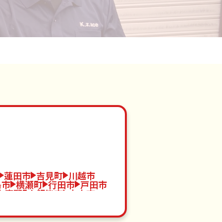
蓮田市
吉見町
川越市
島市
横瀬町
行田市
戸田市
小鹿野町
飯能市
志木市
川町
東松山市
桶川市
代町
羽生市
八潮市
嵐山町