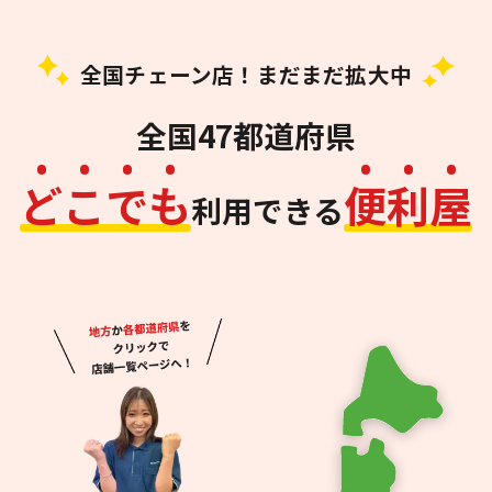
全国チェーン店！まだまだ拡大中
全国47都道府県
ど
こ
で
も
便
利
屋
利用できる