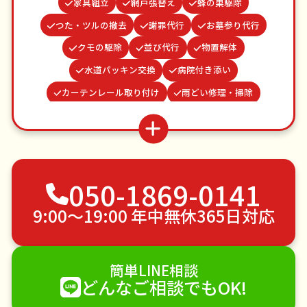
家具組立
網戸張替え
蜂の巣駆除
つた・ツルの撤去
謝罪代行
お墓参り代行
クモの駆除
並び代行
物置解体
水道パッキン交換
病院付き添い
カーテンレール取り付け
雨どい修理・掃除
遺品整理・生前整理
お庭の水やり
ベランダ掃除
ゴキブリ駆除
買い物代行
結婚式代理出席
波板張替え
場所取り代行
不用品回収
050-1869-0141
ゴミ屋敷片付け
草刈り・草むしり
家具の移動
引っ越し
植木の剪定
植木の伐採
9:00〜19:00 年中無休365日対応
手すり取り付け
ペットのお世話
エアコンクリーニング
DIY・日曜大工
簡単LINE相談
ハウスクリーニング
雪かき・雪下ろし
電球交換
どんなご相談でもOK!
襖（ふすま）の張替え
空き家管理
各種代行