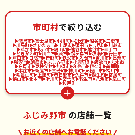
市町村
で絞り込む
鴻巣市
富士見市
小川町
松伏町
深谷市
三郷市
川島町
さいたま市
上尾市
蓮田市
吉見町
川越市
草加市
坂戸市
鳩山町
熊谷市
越谷市
幸手市
ときがわ町
川口市
蕨市
鶴ヶ島市
横瀬町
行田市
戸田市
日高市
皆野町
秩父市
入間市
吉川市
長瀞町
所沢市
朝霞市
ふじみ野市
小鹿野町
飯能市
志木市
白岡市
東秩父村
加須市
和光市
伊奈町
美里町
本庄市
新座市
三芳町
神川町
東松山市
桶川市
毛呂山町
上里町
春日部市
久喜市
越生町
寄居町
狭山市
北本市
滑川町
宮代町
羽生市
八潮市
嵐山町
杉戸町
ふじみ野市
の店舗一覧
お近くの店舗へお電話ください