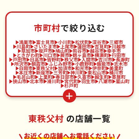
市町村
で絞り込む
鴻巣市
富士見市
小川町
松伏町
深谷市
三郷市
川島町
さいたま市
上尾市
蓮田市
吉見町
川越市
草加市
坂戸市
鳩山町
熊谷市
越谷市
幸手市
ときがわ町
川口市
蕨市
鶴ヶ島市
横瀬町
行田市
戸田市
日高市
皆野町
秩父市
入間市
吉川市
長瀞町
所沢市
朝霞市
ふじみ野市
小鹿野町
飯能市
志木市
白岡市
東秩父村
加須市
和光市
伊奈町
美里町
本庄市
新座市
三芳町
神川町
東松山市
桶川市
毛呂山町
上里町
春日部市
久喜市
越生町
寄居町
狭山市
北本市
滑川町
宮代町
羽生市
八潮市
嵐山町
杉戸町
東秩父村
の店舗一覧
お近くの店舗へお電話ください