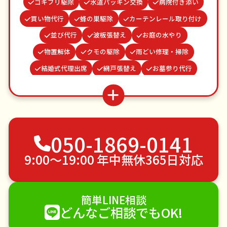
ゴキブリ駆除
水道パッキン交換
病院付き添い
買い物代行
蜂の巣駆除
カーテンレール取り付け
並び代行
波板張替え
お庭の水やり
物置解体
クモの駆除
雨どい修理・掃除
結婚式代理出席
網戸張替え
お墓参り代行
家具組立
つた・ツルの撤去
ベランダ掃除
場所取り代行
謝罪代行
遺品整理・生前整理
不用品回収
ゴミ屋敷片付け
草刈り・草むしり
050-1869-0141
家具の移動
引っ越し
植木の剪定
植木の伐採
手すり取り付け
ペットのお世話
9:00〜19:00 年中無休365日対応
エアコンクリーニング
DIY・日曜大工
ハウスクリーニング
雪かき・雪下ろし
電球交換
簡単LINE相談
襖（ふすま）の張替え
空き家管理
各種代行
どんなご相談でもOK!
害獣駆除
防草シート施工
ナメクジ駆除