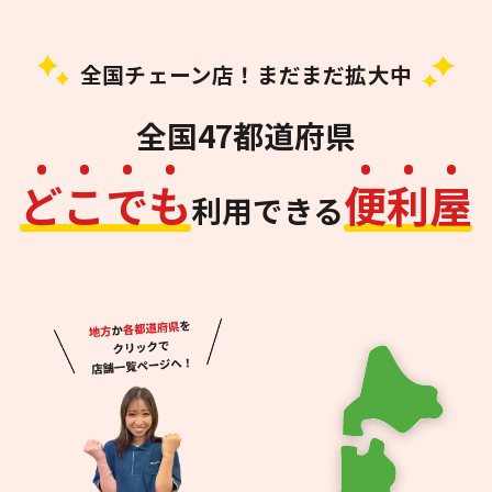
全国チェーン店！まだまだ拡大中
全国47都道府県
ど
こ
で
も
便
利
屋
利用できる