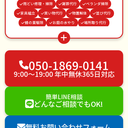
雨どい修理・掃除
謝罪代行
ベランダ掃除
家具組立
買い物代行
物置解体
並び代行
蜂の巣駆除
お庭の水やり
場所取り代行
病院付き添い
遺品整理・生前整理
お墓参り代行
ゴキブリ駆除
水道パッキン交換
つた・ツルの撤去
不用品回収
ゴミ屋敷片付け
050-1869-0141
草刈り・草むしり
家具の移動
引っ越し
植木の剪定
植木の伐採
手すり取り付け
9:00〜19:00 年中無休365日対応
ペットのお世話
エアコンクリーニング
DIY・日曜大工
ハウスクリーニング
簡単LINE相談
雪かき・雪下ろし
電球交換
どんなご相談でもOK!
襖（ふすま）の張替え
空き家管理
各種代行
害獣駆除
防草シート施工
ナメクジ駆除
無料お問い合わせフォーム
害虫駆除