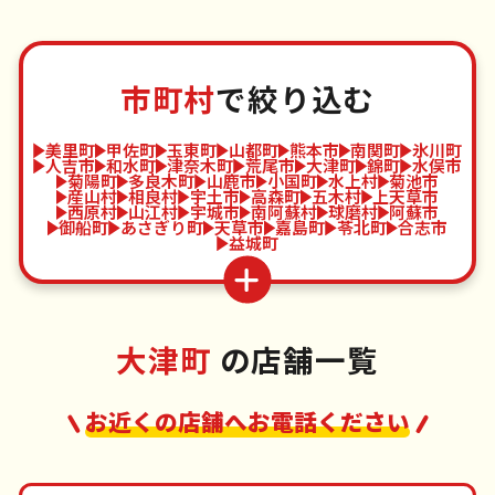
市町村
で絞り込む
美里町
甲佐町
玉東町
山都町
熊本市
南関町
氷川町
人吉市
和水町
津奈木町
荒尾市
大津町
錦町
水俣市
菊陽町
多良木町
山鹿市
小国町
水上村
菊池市
産山村
相良村
宇土市
高森町
五木村
上天草市
西原村
山江村
宇城市
南阿蘇村
球磨村
阿蘇市
御船町
あさぎり町
天草市
嘉島町
苓北町
合志市
益城町
大津町
の店舗一覧
お近くの店舗へお電話ください