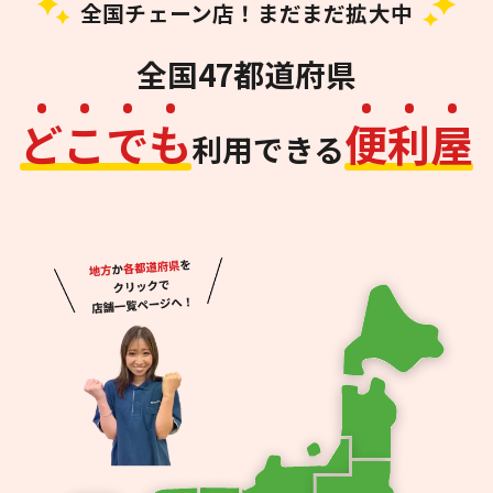
全国チェーン店！まだまだ拡大中
全国47都道府県
ど
こ
で
も
便
利
屋
利用できる